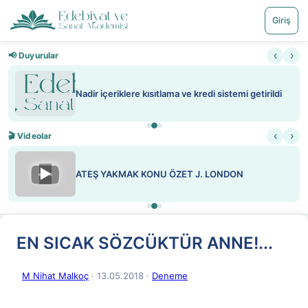
Giriş
‹
›
📢 Duyurular
Nadir içeriklere kısıtlama ve kredi sistemi getirildi
‹
›
🎬 Videolar
▶
ATEŞ YAKMAK KONU ÖZET J. LONDON
EN SICAK SÖZCÜKTÜR ANNE!...
M Nihat Malkoç
· 13.05.2018
·
Deneme