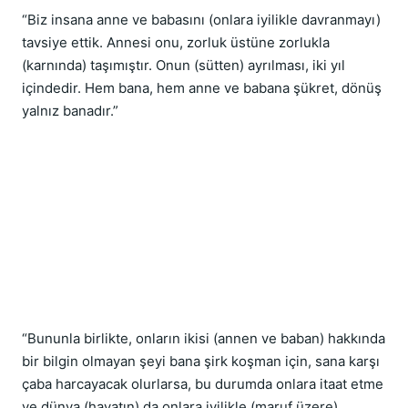
“Biz insana anne ve babasını (onlara iyilikle davranmayı) 
tavsiye ettik. Annesi onu, zorluk üstüne zorlukla 
(karnında) taşımıştır. Onun (sütten) ayrılması, iki yıl 
içindedir. Hem bana, hem anne ve babana şükret, dönüş 
yalnız banadır.”
“Bununla birlikte, onların ikisi (annen ve baban) hakkında 
bir bilgin olmayan şeyi bana şirk koşman için, sana karşı 
çaba harcayacak olurlarsa, bu durumda onlara itaat etme 
ve dünya (hayatın) da onlara iyilikle (maruf üzere) 