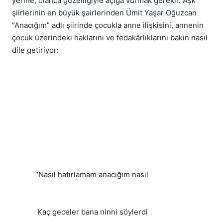
yerine, olanca güzelliğiyle açığa vurmak gerekir. Aşk 
şiirlerinin en büyük şairlerinden Ümit Yaşar Oğuzcan 
“Anacığım” adlı şiirinde çocukla anne ilişkisini, annenin 
çocuk üzerindeki haklarını ve fedakârlıklarını bakın nasıl 
dile getiriyor:
“Nasıl hatırlamam anacığım nasıl
 Kaç geceler bana ninni söylerdi