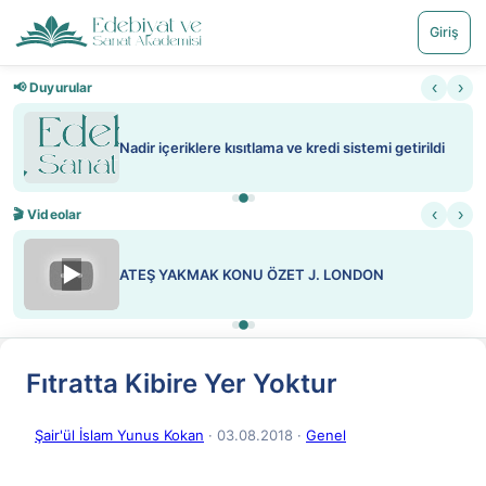
Giriş
‹
›
📢 Duyurular
Nadir içeriklere kısıtlama ve kredi sistemi getirildi
‹
›
🎬 Videolar
▶
ATEŞ YAKMAK KONU ÖZET J. LONDON
Fıtratta Kibire Yer Yoktur
Şair'ül İslam Yunus Kokan
· 03.08.2018
·
Genel