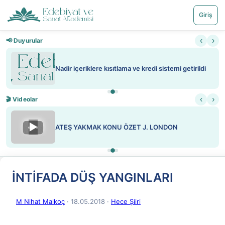
Giriş
‹
›
📢 Duyurular
Nadir içeriklere kısıtlama ve kredi sistemi getirildi
‹
›
🎬 Videolar
▶
ATEŞ YAKMAK KONU ÖZET J. LONDON
İNTİFADA DÜŞ YANGINLARI
M Nihat Malkoç
· 18.05.2018
·
Hece Şiiri