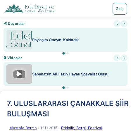
Giriş
‹
›
📢 Duyurular
Nadir içeriklere kısıtlama ve kredi sistemi getirildi
‹
›
🎬 Videolar
▶
ATEŞ YAKMAK KONU ÖZET J. LONDON
7. ULUSLARARASI ÇANAKKALE ŞİİR
BULUŞMASI
Mustafa Berçin
· 11.11.2016
·
Etkinlik, Sergi, Festival