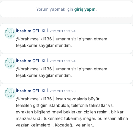
Yorum yapmak için
giriş yapın
.
İbrahim ÇELİKLİ
12.12.2017 13:24
@ibrahimcelikli136 | umarım sizi pişman etmem

teşekkürler saygılar efendim.
İbrahim ÇELİKLİ
12.12.2017 13:24
@ibrahimcelikli136 | umarım sizi pişman etmem

teşekkürler saygılar efendim.
İbrahim ÇELİKLİ
12.12.2017 13:23
@ibrahimcelikli136 | insan sevdalarla büyür.

temsilen gittiğim istanbulda; telefonla talimatlar vs. 
evraktan bilgilendirmeyi beklerken çizilen resim.. bir kar 
manzarası idi. tükenmez tükenmiş meğer. bu resmin altına 
yazılan kelimelerdi.. Kocadağ.. ve anılar..
