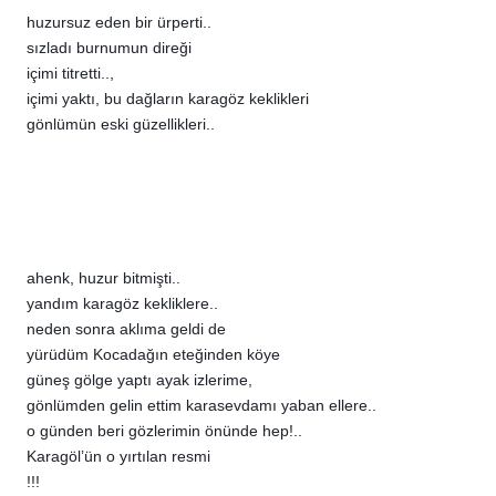
huzursuz eden bir ürperti..
sızladı burnumun direği
içimi titretti..,
içimi yaktı, bu dağların karagöz keklikleri
gönlümün eski güzellikleri..
ahenk, huzur bitmişti..
yandım karagöz kekliklere..
neden sonra aklıma geldi de
yürüdüm Kocadağın eteğinden köye
güneş gölge yaptı ayak izlerime,
gönlümden gelin ettim karasevdamı yaban ellere..
o günden beri gözlerimin önünde hep!..
Karagöl’ün o yırtılan resmi
!!!