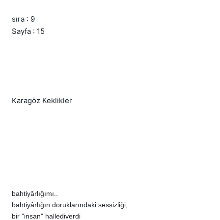
sıra : 9
Sayfa : 15
Karagöz Keklikler
bahtiyârlığımı..
bahtiyârlığın doruklarındaki sessizliği,
bir "insan" hallediverdi