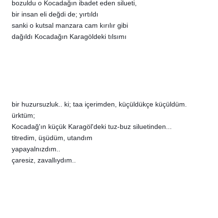
bozuldu o Kocadağın ibadet eden silueti,
bir insan eli değdi de; yırtıldı
sanki o kutsal manzara cam kırılır gibi
dağıldı Kocadağın Karagöldeki tılsımı
bir huzursuzluk.. ki; taa içerimden, küçüldükçe küçüldüm.
ürktüm;
Kocadağ'ın küçük Karagöl'deki tuz-buz siluetinden...
titredim, üşüdüm, utandım
yapayalnızdım..
çaresiz, zavallıydım..