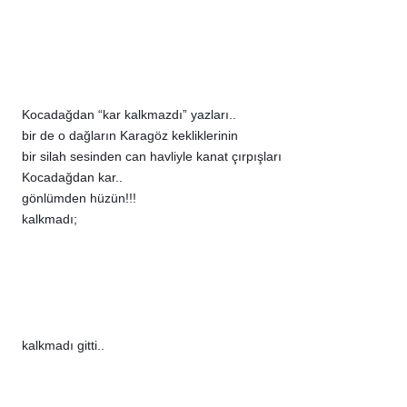
Kocadağdan “kar kalkmazdı” yazları..
bir de o dağların Karagöz kekliklerinin
bir silah sesinden can havliyle kanat çırpışları
Kocadağdan kar..
gönlümden hüzün!!!
kalkmadı;
kalkmadı gitti..