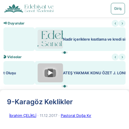
Giriş
‹
›
📢 Duyurular
Nadir içeriklere kısıtlama ve kredi sistemi getirildi
‹
›
🎬 Videolar
▶
ATEŞ YAKMAK KONU ÖZET J. LONDON
9-Karagöz Keklikler
İbrahim ÇELİKLİ
· 11.12.2017
·
Pastoral Doğa Kır