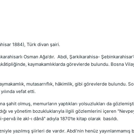
ahisar 1884), Türk divan şairi.
arahisarlı Osman Ağa'dır. Abdi, Şarkikarahisa- Şebinkarahisar’
aşkâtipliğinde, kaymakamlıklarda görevlerde bulundu. Bosna Vilay
aymakamlık, mutasarrıflık, hâkimlik, gibi görevlerde bulundu. S
ılında vefat etti.
a şahit olmuş, memurların yaptıkları yolsuzlukları da gözlemişti
ığı ve yönetim bozukluklarıyla ilgili gözlemlerini içeren "Nevpe
i-pervâ ile akl-ı dânâ" adıyla 1870'te kitap olarak basıldı.
niyle yazılmış şiirleri de vardır. Abdi’nin henüz yayınlanmamış bi