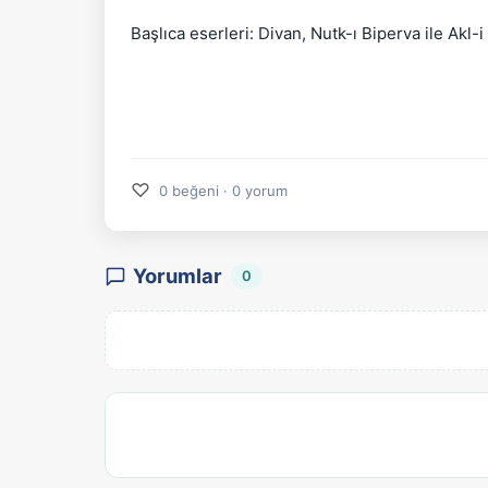
Başlıca eserleri: Divan, Nutk-ı Biperva ile Ak
♡
0 beğeni · 0 yorum
Yorumlar
0