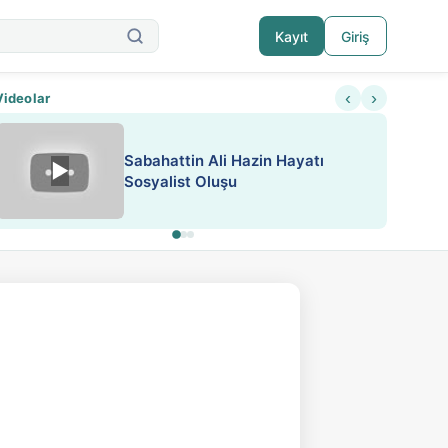
Kayıt
Giriş
‹
›
Videolar
Sabahattin Ali Hazin Hayatı
▶
Nadir içeriklere kısıtlama ve kredi sistemi get
Sosyalist Oluşu