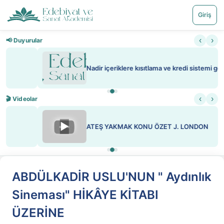
Giriş
‹
›
📢 Duyurular
Nadir içeriklere kısıtlama ve kredi sistemi getirildi
‹
›
🎬 Videolar
▶
ATEŞ YAKMAK KONU ÖZET J. LONDON
ABDÜLKADİR USLU'NUN " Aydınlık
Sineması" HİKÂYE KİTABI
ÜZERİNE