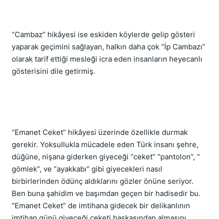
“Cambaz” hikâyesi ise eskiden köylerde gelip gösteri 
yaparak geçimini sağlayan, halkın daha çok “İp Cambazı” 
olarak tarif ettiği mesleği icra eden insanların heyecanlı 
gösterisini dile getirmiş.
“Emanet Ceket” hikâyesi üzerinde özellikle durmak 
gerekir. Yoksullukla mücadele eden Türk insanı şehre, 
düğüne, nişana giderken giyeceği “ceket” “pantolon”, “ 
gömlek”, ve “ayakkabı” gibi giyecekleri nasıl 
birbirlerinden ödünç aldıklarını gözler önüne seriyor. 
Ben buna şahidim ve başımdan geçen bir hadisedir bu. 
“Emanet Ceket” de imtihana gidecek bir delikanlının 
imtihan günü giyeceği ceketi başkasından almasını 