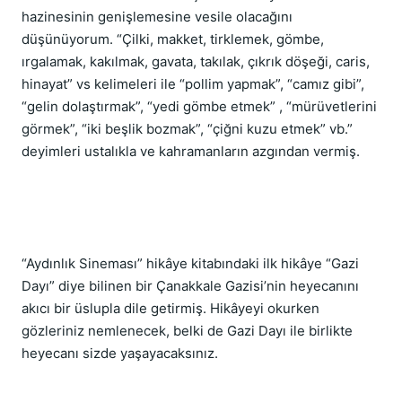
hazinesinin genişlemesine vesile olacağını 
düşünüyorum. “Çilki, makket, tirklemek, gömbe, 
ırgalamak, kakılmak, gavata, takılak, çıkrık döşeği, caris, 
hinayat” vs kelimeleri ile “pollim yapmak”, “camız gibi”, 
“gelin dolaştırmak”, “yedi gömbe etmek” , “mürüvetlerini 
görmek”, “iki beşlik bozmak”, “çiğni kuzu etmek” vb.” 
deyimleri ustalıkla ve kahramanların azgından vermiş.
“Aydınlık Sineması” hikâye kitabındaki ilk hikâye “Gazi 
Dayı” diye bilinen bir Çanakkale Gazisi’nin heyecanını 
akıcı bir üslupla dile getirmiş. Hikâyeyi okurken 
gözleriniz nemlenecek, belki de Gazi Dayı ile birlikte 
heyecanı sizde yaşayacaksınız.