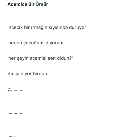
Acemice Bir Ömür
İncecik bir ırmağın kıyısında duruyor 
'neden çocuğum' diyorum 
'her şeyin acemisi sen oldun?' 
Su ışıldıyor birden: 
ç...........
............
......