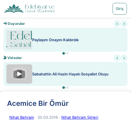
Giriş
‹
›
📢 Duyurular
Paylaşım Onayını Kaldırdık
‹
›
🎬 Videolar
▶
Sabahattin Ali Hazin Hayatı Sosyalist Oluşu
Acemice Bir Ömür
Nihat Behram
· 30.03.2016
·
Nihat Behram Şiirleri