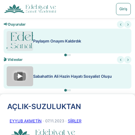
Giriş
‹
›
📢 Duyurular
Paylaşım Onayını Kaldırdık
‹
›
🎬 Videolar
▶
Sabahattin Ali Hazin Hayatı Sosyalist Oluşu
AÇLIK-SUZULUKTAN
EYYUB AKMETİN
· 07.11.2023
·
ŞİİRLER