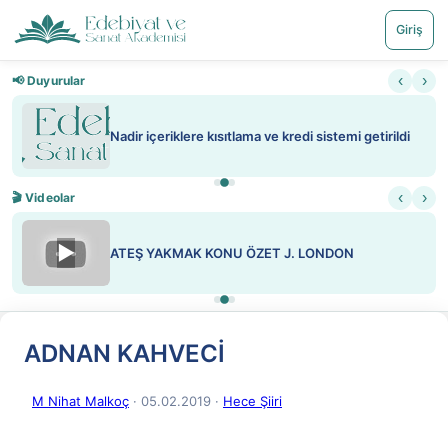
Giriş
‹
›
📢 Duyurular
Nadir içeriklere kısıtlama ve kredi sistemi getirildi
‹
›
🎬 Videolar
▶
ATEŞ YAKMAK KONU ÖZET J. LONDON
ADNAN KAHVECİ
M Nihat Malkoç
· 05.02.2019
·
Hece Şiiri