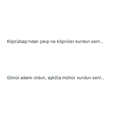
Köprübaşı’ndan çıkıp ne köprüler kurdun sen!...
Gönül adamı oldun, aşk(l)a mühür vurdun sen!...