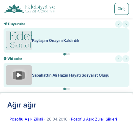
Giriş
‹
›
📢 Duyurular
Nadir içeriklere kısıtlama ve kredi sistemi getirildi
‹
›
🎬 Videolar
▶
ATEŞ YAKMAK KONU ÖZET J. LONDON
Ağır ağır
Posoflu Aşık Zülali
· 26.04.2016
·
Posoflu Aşık Zülali Şiirleri