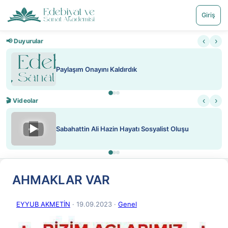
Giriş
‹
›
📢 Duyurular
ırdık
Nadir içeriklere kısıtlama 
‹
›
🎬 Videolar
▶
Hayatı Sosyalist Oluşu
ATEŞ YAKMAK KONU ÖZ
AHMAKLAR VAR
EYYUB AKMETİN
· 19.09.2023
·
Genel