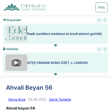
Giriş
‹
›
📢 Duyurular
Nadir içeriklere kısıtlama ve kredi sistemi getirildi
‹
›
🎬 Videolar
▶
ATEŞ YAKMAK KONU ÖZET J. LONDON
Ahvali Beyan 56
Yahya Koza
· 26.08.2023
·
Satrik Taşlama
Ahvali beyan 56