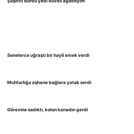
Şaşırttı durdu yedi düveli ağabeyim
Senelerce uğraştı bir hayli emek verdi
Muhtarlığa aşhane bağlara yatak serdi
Görevine sadıktı, kolun kanadın gerdi