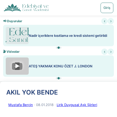
Giriş
‹
›
📢 Duyurular
Nadir içeriklere kısıtlama ve kredi sistemi getirildi
‹
›
🎬 Videolar
▶
ATEŞ YAKMAK KONU ÖZET J. LONDON
AKIL YOK BENDE
Mustafa Berçin
· 08.01.2018
·
Lirik Duygusal Aşk Şiirleri