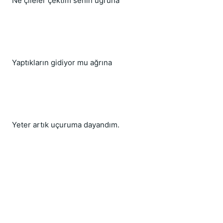
Ne çileler çektim senin uğruna
Yaptıkların gidiyor mu ağrına
Yeter artık uçuruma dayandım.