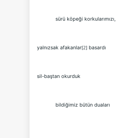
sürü köpeği korkularımızı,
yalnızsak afakanlar
basardı
[2]
sil-baştan okurduk
bildiğimiz bütün duaları