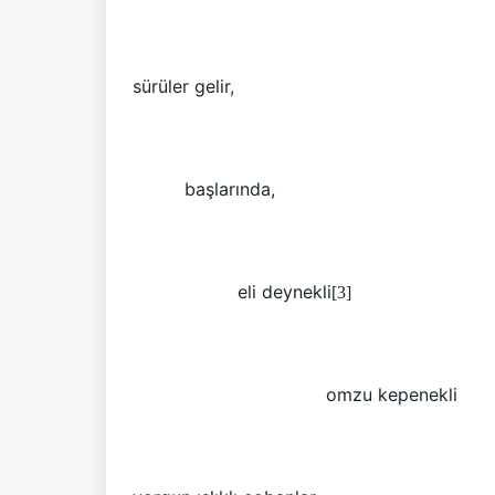
sürüler gelir,
başlarında,
eli deynekli
[3]
omzu kepenekli