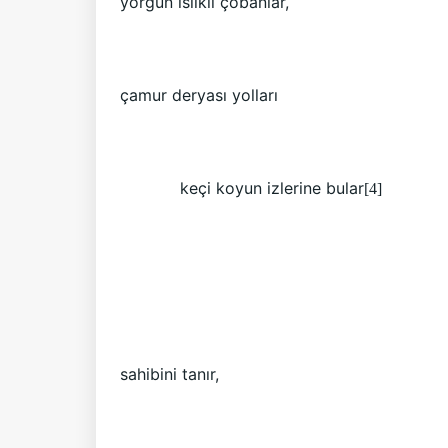
yorgun ıslıklı çobanlar,
çamur deryası yolları
keçi koyun izlerine bular
[4]
sahibini tanır,