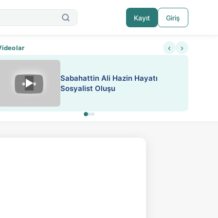
Kayıt
Giriş
‹
›
Videolar
ATEŞ YAKMAK KONU ÖZET J.
▶
ESA 'da Sen de Paylaş
LONDON