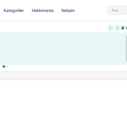
Kategoriler
Hakkımızda
İletişim
‹
›
🎬 
Sabahattin Ali Hazin Hayatı
▶
 sistemi getirildi
Sosyalist Oluşu