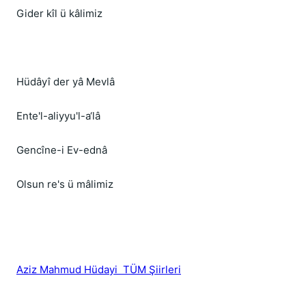
Gider kîl ü kâlimiz
Hüdâyî der yâ Mevlâ
Ente'l-aliyyu'l-a‘lâ
Gencîne-i Ev-ednâ
Olsun re's ü mâlimiz
Aziz Mahmud Hüdayi TÜM Şiirleri