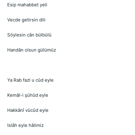
Esip mahabbet yeli
Vecde getirsin dili
Söylesin cân bülbülü
Handân olsun gülümüz
Ya Rab fazl u cûd eyle
Kemâl-i şühûd eyle
Hakkânî vücûd eyle
Islâh eyle hâlimiz