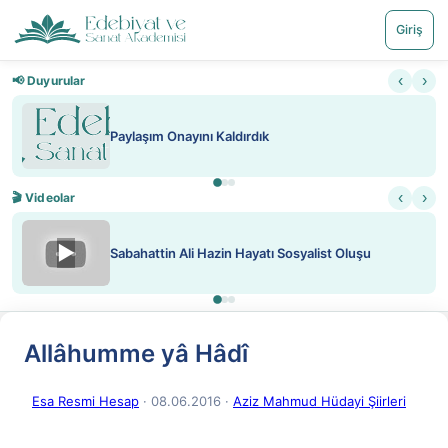
Giriş
‹
›
📢 Duyurular
aşım Onayını Kaldırdık
Nadir içe
‹
›
🎬 Videolar
▶
hattin Ali Hazin Hayatı Sosyalist Oluşu
ATEŞ Y
Allâhumme yâ Hâdî
Esa Resmi Hesap
· 08.06.2016
·
Aziz Mahmud Hüdayi Şiirleri