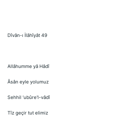
Dîvân-ı İlâhîyât 49
Allâhumme yâ Hâdî
Âsân eyle yolumuz
Sehhil ‘ubûre'l-vâdî
Tîz geçir tut elimiz