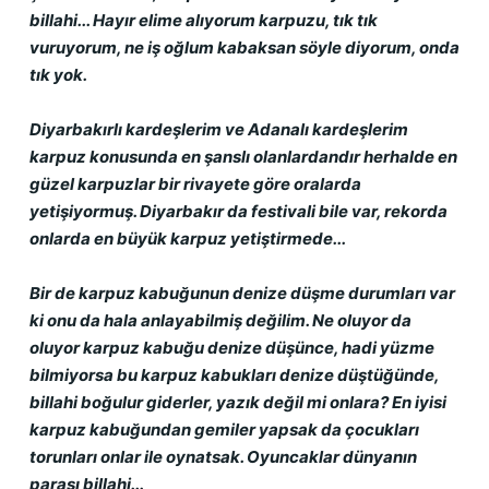
billahi... Hayır elime alıyorum karpuzu, tık tık 
vuruyorum, ne iş oğlum kabaksan söyle diyorum, onda 
tık yok.
Diyarbakırlı kardeşlerim ve Adanalı kardeşlerim 
karpuz konusunda en şanslı olanlardandır herhalde en 
güzel karpuzlar bir rivayete göre oralarda 
yetişiyormuş. Diyarbakır da festivali bile var, rekorda 
onlarda en büyük karpuz yetiştirmede...
Bir de karpuz kabuğunun denize düşme durumları var 
ki onu da hala anlayabilmiş değilim. Ne oluyor da 
oluyor karpuz kabuğu denize düşünce, hadi yüzme 
bilmiyorsa bu karpuz kabukları denize düştüğünde, 
billahi boğulur giderler, yazık değil mi onlara? En iyisi 
karpuz kabuğundan gemiler yapsak da çocukları 
torunları onlar ile oynatsak. Oyuncaklar dünyanın 
parası billahi...