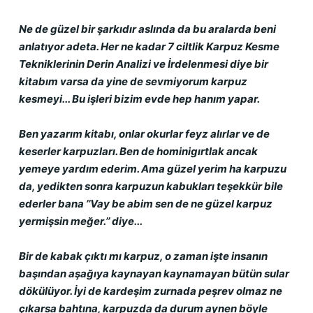
Ne de güzel bir şarkıdır aslında da bu aralarda beni 
anlatıyor adeta. Her ne kadar 7 ciltlik Karpuz Kesme 
Tekniklerinin Derin Analizi ve İrdelenmesi diye bir 
kitabım varsa da yine de sevmiyorum karpuz 
kesmeyi... Bu işleri bizim evde hep hanım yapar.
Ben yazarım kitabı, onlar okurlar feyz alırlar ve de 
keserler karpuzları. Ben de hominigırtlak ancak 
yemeye yardım ederim. Ama güzel yerim ha karpuzu 
da, yedikten sonra karpuzun kabukları teşekkür bile 
ederler bana ’’Vay be abim sen de ne güzel karpuz 
yermişsin meğer.’’ diye...
Bir de kabak çıktı mı karpuz, o zaman işte insanın 
başından aşağıya kaynayan kaynamayan bütün sular 
dökülüyor. İyi de kardeşim zurnada peşrev olmaz ne 
çıkarsa bahtına, karpuzda da durum aynen böyle 