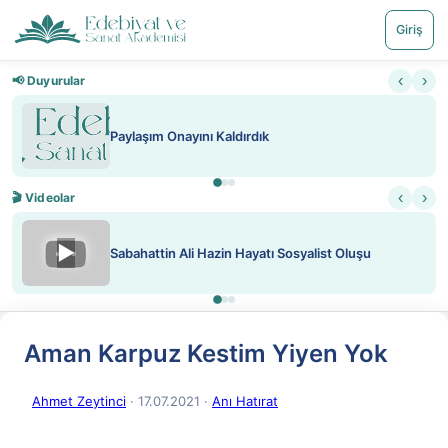
Giriş
‹
›
📢 Duyurular
Paylaşım Onayını Kaldırdık
‹
›
🎬 Videolar
▶
Sabahattin Ali Hazin Hayatı Sosyalist Oluşu
Aman Karpuz Kestim Yiyen Yok
Ahmet Zeytinci
· 17.07.2021
·
Anı Hatırat