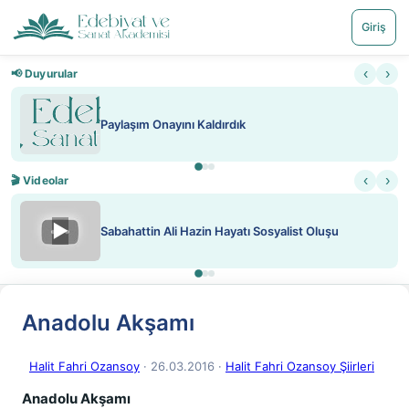
Giriş
‹
›
📢 Duyurular
Paylaşım Onayını Kaldırdık
‹
›
🎬 Videolar
▶
Sabahattin Ali Hazin Hayatı Sosyalist Oluşu
Anadolu Akşamı
Halit Fahri Ozansoy
· 26.03.2016
·
Halit Fahri Ozansoy Şiirleri
Anadolu Akşamı