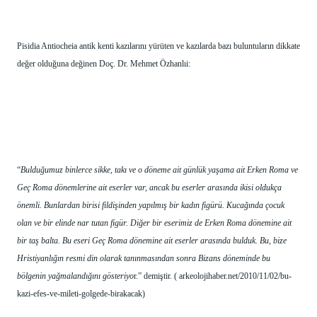
Pisidia Antiocheia antik kenti kazılarını yürüten ve kazılarda bazı buluntuların dikkate 
değer olduğuna değinen Doç. Dr. Mehmet Özhanlıi:
“
Bulduğumuz binlerce sikke, takı ve o döneme ait günlük yaşama ait Erken Roma ve 
Geç Roma dönemlerine ait eserler var, ancak bu eserler arasında ikisi oldukça 
önemli. Bunlardan birisi fildişinden yapılmış bir kadın figürü. Kucağında çocuk 
olan ve bir elinde nar tutan figür. Diğer bir eserimiz de Erken Roma dönemine ait 
bir taş balta. Bu eseri Geç Roma dönemine ait eserler arasında bulduk. Bu, bize 
Hristiyanlığın resmi din olarak tanınmasından sonra Bizans döneminde bu 
bölgenin yağmalandığını gösteriyo
r.” demiştir. ( arkeolojihaber.net/2010/11/02/bu-
kazi-efes-ve-mileti-golgede-birakacak) 