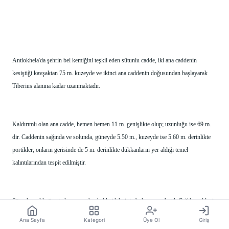
Antiokheia'da şehrin bel kemiğini teşkil eden sütunlu cadde, iki ana caddenin 
kesiştiği kavşaktan 75 m. kuzeyde ve ikinci ana caddenin doğusundan başlayarak 
Tiberius alanına kadar uzanmaktadır.
Kaldırımlı olan ana cadde, hemen hemen 11 m. genişlikte olup; uzunluğu ise 69 m. 
dir. Caddenin sağında ve solunda, güneyde 5.50 m., kuzeyde ise 5.60 m. derinlikte 
portikler; onların gerisinde de 5 m. derinlikte dükkanların yer aldığı temel 
kalıntılarından tespit edilmiştir.
Sütunlu cadde üzerinde yer yer heykel kaidelerinin bulunması, Antik Çağda caddenin 
heykellerle süslü olduğunu göstermektedir. Ayrıca cadde ortasından geçen ve atık 
Ana Sayfa
Kategori
Üye Ol
Giriş
sularının boşaltıldığı kanaldan başka, her iki tarafta bulunan dükkanların altından 