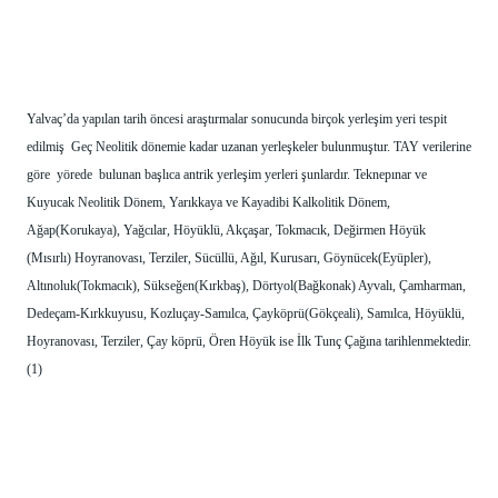
Yalvaç’da yapılan tarih öncesi araştırmalar sonucunda birçok yerleşim yeri tespit 
edilmiş  Geç Neolitik dönemie kadar uzanan yerleşkeler bulunmuştur. TAY verilerine 
göre  yörede  bulunan başlıca antrik yerleşim yerleri şunlardır. Teknepınar ve 
Kuyucak Neolitik Dönem, Yarıkkaya ve Kayadibi Kalkolitik Dönem, 
Ağap(Korukaya), Yağcılar, Höyüklü, Akçaşar, Tokmacık, Değirmen Höyük 
(Mısırlı) Hoyranovası, Terziler, Sücüllü, Ağıl, Kurusarı, Göynücek(Eyüpler), 
Altınoluk(Tokmacık), Sükseğen(Kırkbaş), Dörtyol(Bağkonak) Ayvalı, Çamharman, 
Dedeçam-Kırkkuyusu, Kozluçay-Samılca, Çayköprü(Gökçeali), Samılca, Höyüklü, 
Hoyranovası, Terziler, Çay köprü, Ören Höyük ise İlk Tunç Çağına tarihlenmektedir. 
(1) 