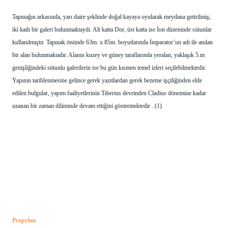
Tapınağın arkasında, yarı daire şeklinde doğal kayaya oyularak meydana getirilmiş; 
iki katlı bir galeri bulunmaktaydı. Alt katta Dor, üst katta ise İon düzeninde sütunlar 
kullanılmıştır. Tapınak önünde 63m. x 85m. boyutlarında İmparator’un adı ile anılan 
bir alan bulunmaktadır. Alanın kuzey ve güney taraflarında yeralan, yaklaşık 5.m 
genişliğindeki sütunlu galerilerin ise bu gün kısmen temel izleri seçilebilmektedir. 
Yapının tarihlenmesine gelince gerek yazıtlardan gerek bezeme işçiliğinden elde 
edilen bulgular, yapım faaliyetlerinin Tiberius devrinden Cladius dönemine kadar 
uzanan bir zaman diliminde devam ettiğini göstermektedir . (1) 
Propylon