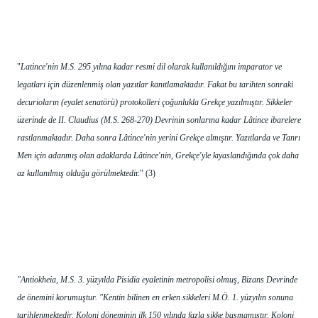
"
Latince'nin M.S. 295 yılına kadar resmi dil olarak kullanıldığını imparator ve 
legatları için düzenlenmiş olan yazıtlar kanıtlamaktadır. Fakat bu tarihten sonraki 
decurioların (eyalet senatörü) protokolleri çoğunlukla Grekçe yazılmıştır. Sikkeler 
üzerinde de II. Claudius (M.S. 268-270) Devrinin sonlarına kadar Lâtince ibarelere 
rastlanmaktadır. Daha sonra Lâtince'nin yerini Grekçe almıştır. Yazıtlarda ve Tanrı 
Men için adanmış olan adaklarda Lâtince'nin, Grekçe'yle kıyaslandığında çok daha 
az kullanılmış olduğu görülmektedi
r." (3) 
"Antiokheia, M.S. 3. yüzyılda Pisidia eyaletinin metropolisi olmuş, Bizans Devrinde 
de önemini korumuştur. "Kentin bilinen en erken sikkeleri M.Ö. 1. yüzyılın sonuna 
tarihlenmektedir. Koloni döneminin ilk 150 yılında fazla sikke basmamıştır. Koloni 