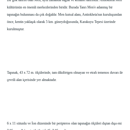
Bir gök tanrısı olan Men, aynı zamanda sağlık ve kehanet tanrısıdır. Antiokheia Men 
kültürünün en önemli merkezlerinden biridir. Burada Tanrı Men'e adanmış bir 
tapınağın bulunması da çok doğaldır. Men kutsal alanı, Antiokheia'nın kuruluşundan 
önce, kentin yaklaşık olarak 5 km. güneydoğusunda, Karakuyu Tepesi üzerinde 
kurulmuştur.
Tapınak, 43 x 72 m. ölçülerinde, tam dikdörtgen olmayan ve etrafı temenos duvarı ile 
çevrili alan içerisinde yer almaktadır.
6 x 11 sütunlu ve İon düzeninde bir peripteros olan tapınağın ölçüleri dıştan dışa eni 