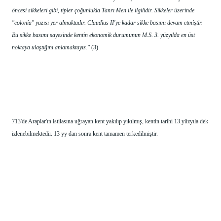
öncesi sikkeleri gibi, tipler çoğunlukla Tanrı Men ile ilgilidir. Sikkeler üzerinde 
"colonia" yazısı yer almaktadır. Claudius II'ye kadar sikke basımı devam etmiştir. 
Bu sikke basımı sayesinde kentin ekonomik durumunun M.S. 3. yüzyılda en üst 
noktaya ulaştığını anlamaktayız."
 (3) 
713'de Araplar'ın istilasına uğrayan kent yakılıp yıkılmış, kentin tarihi 13.yüzyıla dek 
izlenebilmektedir. 13 yy dan sonra kent tamamen terkedilmiştir.