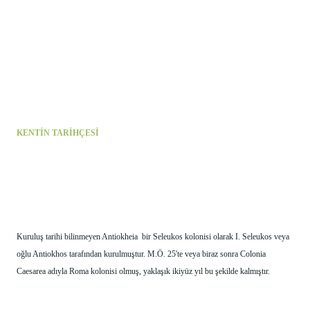
KENTİN TARİHÇESİ 
Kuruluş tarihi bilinmeyen Antiokheia  bir Seleukos kolonisi olarak I. Seleukos veya 
oğlu Antiokhos tarafından kurulmuştur. M.Ö. 25'te veya biraz sonra Colonia 
Caesarea adıyla Roma kolonisi olmuş, yaklaşık ikiyüz yıl bu şekilde kalmıştır.