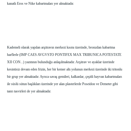
kanatlı Eros ve Nike kabartmaları yer almaktadır.
Kademeli olarak yapılan arşitravın merkezi kısmı üzerinde, bronzdan kabartma 
harflerle (IMP CAES AVGVSTO PONTIFEX MAX TRIBUNICA POTESTATE 
XII CON...) yazıtının bulunduğu anlaşılmaktadır. Arşitrav ve ayaklar üzerinde 
kesintisiz devam eden frizin, her bir kemer altı yolunun merkezi üzerinde iki tritonlu 
bir grup yer almaktadır. Ayrıca savaş gemileri, kalkanlar, çeşitli hayvan kabartmaları 
ile süslü sütun başlıkları üzerinde yer alan plasterlerde Poseidon ve Demeter gibi 
tanrı tasvirleri de yer almaktadır.