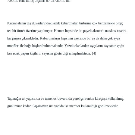
7.95 m. cella'nın iç ölçüleri 6.45x7.85 m. dir. 
Kutsal alanın dış duvarlarındaki adak kabartmaları birbirine çok benzemekte olup; 
tek bir örnek üzerine yapılmıştır. Hemen hepsinde iki payeli akroterli naiskos tasviri 
karşımıza çıkmaktadır. Kabartmaların hepsinin üzerinde bir ya da daha çok ayça 
motifleri ile boğa başları bulunmaktadır. Yazıtlı olanlardan ayçaların sayısının çoğu 
kez adak yapan kişilerin sayısını gösterdiği anlaşılmaktadır. (4) 
Tapınağın alt yapısında ve temenos duvarında yerel gri renkte kireçtaşı kullanılmış, 
günümüze kadar ulaşamayan üst yapıda ise mermer kullanıldığı görülmektedir. 