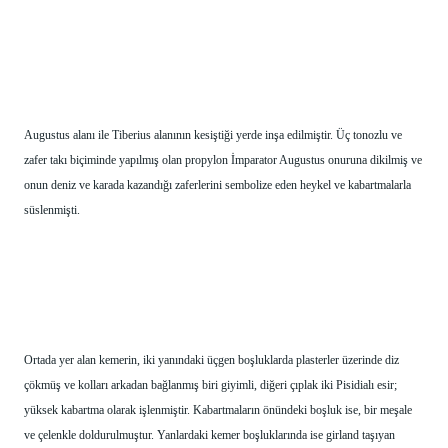
Augustus alanı ile Tiberius alanının kesiştiği yerde inşa edilmiştir. Üç tonozlu ve 
zafer takı biçiminde yapılmış olan propylon İmparator Augustus onuruna dikilmiş ve 
onun deniz ve karada kazandığı zaferlerini sembolize eden heykel ve kabartmalarla 
süslenmişti.
Ortada yer alan kemerin, iki yanındaki üçgen boşluklarda plasterler üzerinde diz 
çökmüş ve kolları arkadan bağlanmış biri giyimli, diğeri çıplak iki Pisidialı esir; 
yüksek kabartma olarak işlenmiştir. Kabartmaların önündeki boşluk ise, bir meşale 
ve çelenkle doldurulmuştur. Yanlardaki kemer boşluklarında ise girland taşıyan 