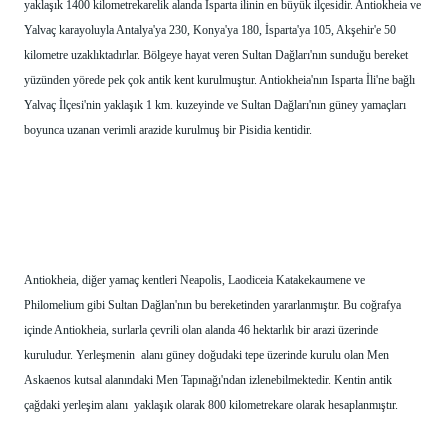
yaklaşık 1400 kilometrekarelik alanda İsparta ilinin en büyük ilçesidir. Antiokheia ve 
Yalvaç karayoluyla Antalya'ya 230, Konya'ya 180, İsparta'ya 105, Akşehir'e 50 
kilometre uzaklıktadırlar. Bölgeye hayat veren Sultan Dağları'nın sunduğu bereket 
yüzünden yörede pek çok antik kent kurulmuştur. Antiokheia'nın Isparta İli'ne bağlı 
Yalvaç İlçesi'nin yaklaşık 1 km. kuzeyinde ve Sultan Dağları'nın güney yamaçları 
boyunca uzanan verimli arazide kurulmuş bir Pisidia kentidir.
Antiokheia, diğer yamaç kentleri Neapolis, Laodiceia Katakekaumene ve 
Philomelium gibi Sultan Dağlan'nın bu bereketinden yararlanmıştır. Bu coğrafya 
içinde Antiokheia, surlarla çevrili olan alanda 46 hektarlık bir arazi üzerinde 
kuruludur. Yerleşmenin  alanı güney doğudaki tepe üzerinde kurulu olan Men 
Askaenos kutsal alanındaki Men Tapınağı'ndan izlenebilmektedir. Kentin antik 
çağdaki yerleşim alanı  yaklaşık olarak 800 kilometrekare olarak hesaplanmıştır.