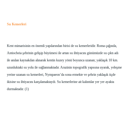
Su Kemerleri
Kent mimarisinin en önemli yapılarından birisi de su kemerleridir. Roma çağında, 
Antiocheia şehrinin gelişip büyümesi ile artan su ihtiyacını günümüzde su çıktı adı 
ile anılan kaynakdan alınarak kentin kuzey yönü boyunca uzanan; yaklaşık 10 km. 
uzunluktaki su yolu ile sağlanmaktadır. Arazinin topografik yapısına uyarak, yeleşme 
yerine uzanan su kemerleri, Nympaeon’da sona ermekte ve şehrin yaklaşık üçde 
ikisine su ihtiyacını karşılamaktaydı. Su kemerlerine ait kalıntılar yer yer ayakta 
durmaktadır. (1) 