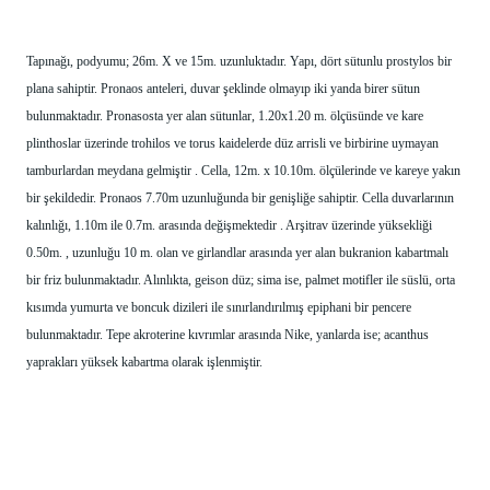
Tapınağı, podyumu; 26m. X ve 15m. uzunluktadır. Yapı, dört sütunlu prostylos bir 
plana sahiptir. Pronaos anteleri, duvar şeklinde olmayıp iki yanda birer sütun 
bulunmaktadır. Pronasosta yer alan sütunlar, 1.20x1.20 m. ölçüsünde ve kare 
plinthoslar üzerinde trohilos ve torus kaidelerde düz arrisli ve birbirine uymayan 
tamburlardan meydana gelmiştir . Cella, 12m. x 10.10m. ölçülerinde ve kareye yakın 
bir şekildedir. Pronaos 7.70m uzunluğunda bir genişliğe sahiptir. Cella duvarlarının 
kalınlığı, 1.10m ile 0.7m. arasında değişmektedir . Arşitrav üzerinde yüksekliği 
0.50m. , uzunluğu 10 m. olan ve girlandlar arasında yer alan bukranion kabartmalı 
bir friz bulunmaktadır. Alınlıkta, geison düz; sima ise, palmet motifler ile süslü, orta 
kısımda yumurta ve boncuk dizileri ile sınırlandırılmış epiphani bir pencere 
bulunmaktadır. Tepe akroterine kıvrımlar arasında Nike, yanlarda ise; acanthus 
yaprakları yüksek kabartma olarak işlenmiştir.