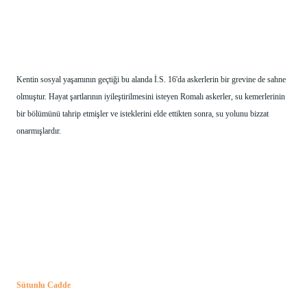
Kentin sosyal yaşamının geçtiği bu alanda İ.S. 16'da askerlerin bir grevine de sahne 
olmuştur. Hayat şartlarının iyileştirilmesini isteyen Romalı askerler, su kemerlerinin 
bir bölümünü tahrip etmişler ve isteklerini elde ettikten sonra, su yolunu bizzat 
onarmışlardır.
Sütunlu Cadde