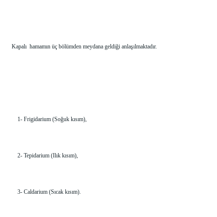
Kapalı  hamamın üç bölümden meydana geldiği anlaşılmaktadır.
    1- Frigidarium (Soğuk kısım),
    2- Tepidarium (Ilık kısım),
    3- Caldarium (Sıcak kısım).