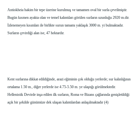
Antiokheia hakim bir tepe üzerine kurulmuş ve tamamen oval bir surla çevrilmiştir. 
Bugün kısmen ayakta olan ve temel kalıntıları görülen surların uzunluğu 2920 m.dir. 
İzlenemeyen kısımları ile birlikte surun tamamı yaklaşık 3000 m. yi bulmaktadır. 
Surların çevirdiği alan ise, 47 hektardır.
Kent surlarına dikkat edildiğinde, arazi eğiminin çok olduğu yerlerde; sur kalınlığının 
ortalama 1.50 m., diğer yerlerde ise 4.75-5.50 m. ye ulaştığı görülmektedir. 
Hellenistik Devirde inşa edilen ilk surların, Roma ve Bizans çağlarında genişletildiği 
açık bir şekilde günümüze dek ulaşan kalıntılardan anlaşılmaktadır (4) 