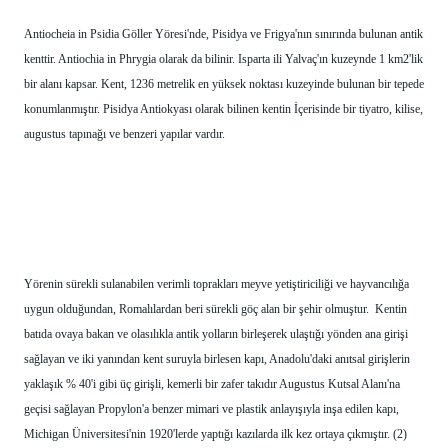
Antiocheia in Psidia Göller Yöresi'nde, Pisidya ve Frigya'nın sınırında bulunan antik 
kenttir. Antiochia in Phrygia olarak da bilinir. Isparta ili Yalvaç'ın kuzeynde 1 km2'lik 
bir alanı kapsar. Kent, 1236 metrelik en yüksek noktası kuzeyinde bulunan bir tepede 
konumlanmıştır. Pisidya Antiokyası olarak bilinen kentin İçerisinde bir tiyatro, kilise, 
augustus tapınağı ve benzeri yapılar vardır.
Yörenin sürekli sulanabilen verimli toprakları meyve yetiştiriciliği ve hayvancılığa 
uygun olduğundan, Romalılardan beri sürekli göç alan bir şehir olmuştur.  Kentin 
batıda ovaya bakan ve olasılıkla antik yolların birleşerek ulaştığı yönden ana girişi 
sağlayan ve iki yanından kent suruyla birlesen kapı, Anadolu'daki anıtsal girişlerin 
yaklaşık % 40'i gibi üç girişli, kemerli bir zafer takıdır Augustus Kutsal Alanı'na 
geçisi sağlayan Propylon'a benzer mimari ve plastik anlayışıyla inşa edilen kapı, 
Michigan Üniversitesi'nin 1920'lerde yaptığı kazılarda ilk kez ortaya çıkmıştır. (2) 