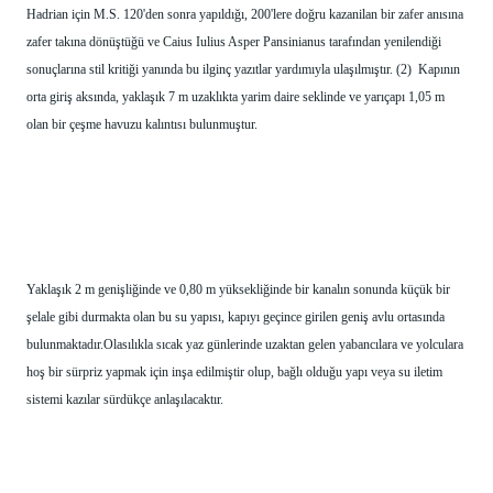
Hadrian için M.S. 120'den sonra yapıldığı, 200'lere doğru kazanilan bir zafer anısına 
zafer takına dönüştüğü ve Caius Iulius Asper Pansinianus tarafından yenilendiği 
sonuçlarına stil kritiği yanında bu ilginç yazıtlar yardımıyla ulaşılmıştır. (2)  Kapının 
orta giriş aksında, yaklaşık 7 m uzaklıkta yarim daire seklinde ve yarıçapı 1,05 m 
olan bir çeşme havuzu kalıntısı bulunmuştur.
Yaklaşık 2 m genişliğinde ve 0,80 m yüksekliğinde bir kanalın sonunda küçük bir 
şelale gibi durmakta olan bu su yapısı, kapıyı geçince girilen geniş avlu ortasında 
bulunmaktadır.Olasılıkla sıcak yaz günlerinde uzaktan gelen yabancılara ve yolculara 
hoş bir sürpriz yapmak için inşa edilmiştir olup, bağlı olduğu yapı veya su iletim 
sistemi kazılar sürdükçe anlaşılacaktır.