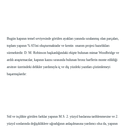
Bugün kapının temel seviyesinde görülen ayakları yanında sıralanmış olan parçaları, 
toplam yapının % 65'ini oluşturmaktadır ve kentin  onarım projesi hazırlıkları 
sürmektedir. D. M. Robinson başkanlığındaki ekipte bulunan mimar Woodbridge ve 
ardılı araştırmacılar, kapının kazısı sırasında bulunan bronz harflerin monte edildiği 
arsitrav üzerindeki delikler yardımıyla iç ve diş yüzdeki yazıtları çözümlemeyi 
başarmışlardır:
Stil ve isçilikte görülen farklar yapının M.S. 2. yüzyıl baslarına tarihlenmesine ve 2. 
yüzyıl sonlarında değişikliklere uğradığının anlaşılmasına yardımcı olsa da, yapının 