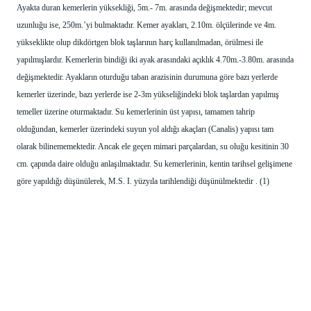
Ayakta duran kemerlerin yüksekliği, 5m.- 7m. arasında değişmektedir; mevcut 
uzunluğu ise, 250m.’yi bulmaktadır. Kemer ayakları, 2.10m. ölçülerinde ve 4m. 
yükseklikte olup dikdörtgen blok taşlarının harç kullanılmadan, örülmesi ile 
yapılmışlardır. Kemerlerin bindiği iki ayak arasındaki açıklık 4.70m.-3.80m. arasında 
değişmektedir. Ayakların oturduğu taban arazisinin durumuna göre bazı yerlerde 
kemerler üzerinde, bazı yerlerde ise 2-3m yükseliğindeki blok taşlardan yapılmış 
temeller üzerine oturmaktadır. Su kemerlerinin üst yapısı, tamamen tahrip 
olduğundan, kemerler üzerindeki suyun yol aldığı akaçları (Canalis) yapısı tam 
olarak bilinememektedir. Ancak ele geçen mimari parçalardan, su oluğu kesitinin 30 
cm. çapında daire olduğu anlaşılmaktadır. Su kemerlerinin, kentin tarihsel gelişimene 
göre yapıldığı düşünülerek, M.S. I. yüzyıla tarihlendiği düşünülmektedir . (1) 