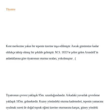
Tiyatro
Kent merkezine yakın bir tepenin üzerine inşa edilmiştir. Ancak günümüze kadar 
oldukça tahrip olmuş bir şekilde gelmiştir. M.S. 1833’te şehre gelen Arundell’in 
anlattıklarına göre tiyatronun oturma sıraları, yokolmuştur . (
Tiyatronun çevresi yaklaşık 95m. uzunluğundandır. Arkadaki yuvarlak çevreleme 
yaklaşık 185m. gelmektedir. Kuzey yönündeki oturma kademeleri, tepenin yamacına 
oyulmak sureti ile doğal toprak eğimi üzerine oturmasına karşın, güney yöndeki 