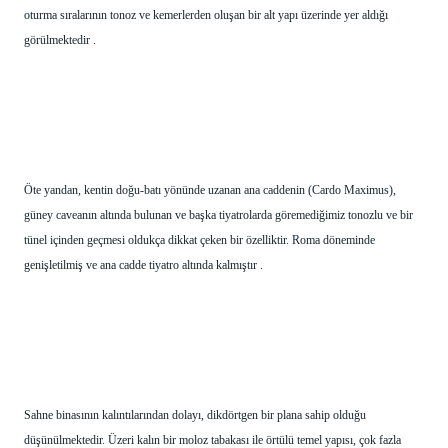
oturma sıralarının tonoz ve kemerlerden oluşan bir alt yapı üzerinde yer aldığı 
görülmektedir .
Öte yandan, kentin doğu-batı yönünde uzanan ana caddenin (Cardo Maximus), 
güney caveanın altında bulunan ve başka tiyatrolarda göremediğimiz tonozlu ve bir 
tünel içinden geçmesi oldukça dikkat çeken bir özelliktir. Roma döneminde 
genişletilmiş ve ana cadde tiyatro altında kalmıştır .
Sahne binasının kalıntılarından dolayı, dikdörtgen bir plana sahip olduğu 
düşünülmektedir. Üzeri kalın bir moloz tabakası ile örtülü temel yapısı, çok fazla 