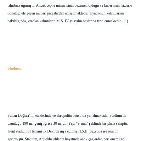
tahribata uğrmıştır. Ancak cephe mimarisinin bezemeli olduğu ve kabartmalı frizlerle 
donaltığı ele geçen mimari parçalardan anlaşılmaktadır. Tiyatronun kalıntılarına 
bakıldığında, varolan kalıntıların M.S. IV yüzyılın başlarına tarihlenmektedir . (1) 
Stadium
Sultan Dağları'nın eteklerinde ve akropolün batısında yer almaktadır. Stadium'un 
uzunluğu 190 m., genişliği ise 30 m. dir. Yapı "at nalı" şeklinde bir plana sahiptir. 
Kent stadiumu Hellenistik Devirde inşa edilmiş, İ.S.II. yüzyılda ise onarım 
geçirmiştir. Stadium, Antiokheialılar'ın hayatında antik çağlardan beri önemli rol 