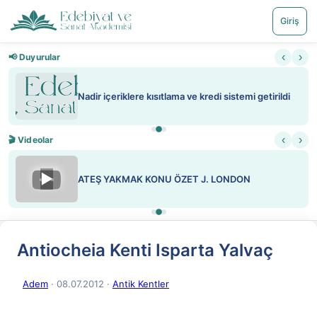
Giriş
‹
›
📢 Duyurular
Nadir içeriklere kısıtlama ve kredi sistemi getirildi
‹
›
🎬 Videolar
▶
ATEŞ YAKMAK KONU ÖZET J. LONDON
Antiocheia Kenti Isparta Yalvaç
Adem
· 08.07.2012
·
Antik Kentler