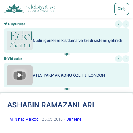
Giriş
‹
›
📢 Duyurular
Nadir içeriklere kısıtlama ve kredi sistemi getirildi
‹
›
🎬 Videolar
▶
ATEŞ YAKMAK KONU ÖZET J. LONDON
ASHABIN RAMAZANLARI
M Nihat Malkoç
· 23.05.2018
·
Deneme