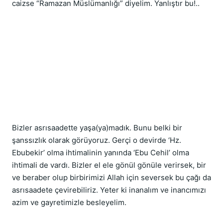
caizse “Ramazan Müslümanlığı” diyelim. Yanlıştır bu!..
Bizler asrısaadette yaşa(ya)madık. Bunu belki bir 
şanssızlık olarak görüyoruz. Gerçi o devirde ‘Hz. 
Ebubekir’ olma ihtimalinin yanında ‘Ebu Cehil’ olma 
ihtimali de vardı. Bizler el ele gönül gönüle verirsek, bir 
ve beraber olup birbirimizi Allah için seversek bu çağı da 
asrısaadete çevirebiliriz. Yeter ki inanalım ve inancımızı 
azim ve gayretimizle besleyelim.