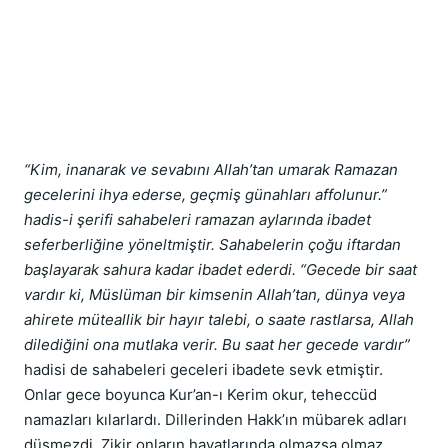
“Kim, inanarak ve sevabını Allah’tan umarak Ramazan 
gecelerini ihya ederse, geçmiş günahları affolunur.” 
hadis-i şerifi sahabeleri ramazan aylarında ibadet 
seferberliğine yöneltmiştir. Sahabelerin çoğu iftardan 
başlayarak sahura kadar ibadet ederdi. “Gecede bir saat 
vardır ki, Müslüman bir kimsenin Allah’tan, dünya veya 
ahirete müteallik bir hayır talebi, o saate rastlarsa, Allah 
dilediğini ona mutlaka verir. Bu saat her gecede vardır” 
hadisi de sahabeleri geceleri ibadete sevk etmiştir.  
Onlar gece boyunca Kur’an-ı Kerim okur, teheccüd 
namazları kılarlardı. Dillerinden Hakk’ın mübarek adları 
düşmezdi. Zikir onların hayatlarında olmazsa olmaz 