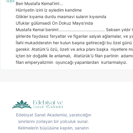
Ben Mustafa Kemal’im!...

Hürriyetin izini iz eyledim kendime

Gökler kıyama durdu masmavi suların kıyısında

Ufuklar gülümsedi On Dokuz Mayıs’ında

Mustafa Kemal benim!....................................... Seksen yıld
şiirlerde faydasız feryatlar ve figanlar salyalı ağlamalar, ve y
İlahi mukadderatın her kulun başına getireceği bu özel günü  
gerekir. Atatürk'ü özü, özeti ve arka planı başka  niyetlere m
içten bir doğallık ile anlamalı,  Atatürük'ü filan partinin  adam
filan emperyalizmin  oyuncağı yapanlardan  kurtarmalıyız.
Edebiyat Sanat Akademisi, yaratıcılığın
sınırlarını zorlayan bir yolculuk sunar.
Kelimelerin büyüsüne kapılın, sanatın