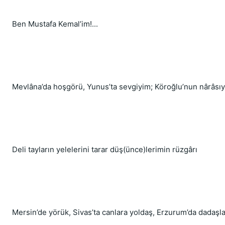
Ben Mustafa Kemal’im!...
Mevlâna’da hoşgörü, Yunus’ta sevgiyim; Köroğlu’nun nârâsı
Deli tayların yelelerini tarar düş(ünce)lerimin rüzgârı
Mersin’de yörük, Sivas’ta canlara yoldaş, Erzurum’da dadaşl