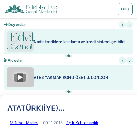
Giriş
‹
›
📢 Duyurular
Nadir içeriklere kısıtlama ve kredi sistemi getirildi
‹
›
🎬 Videolar
▶
ATEŞ YAKMAK KONU ÖZET J. LONDON
ATATÜRK(İYE)…
M Nihat Malkoç
· 09.11.2018
·
Epik Kahramanlık