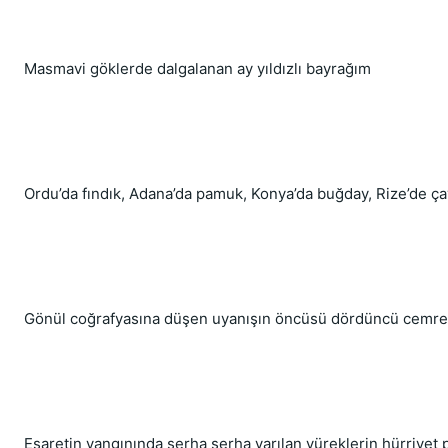
Masmavi göklerde dalgalanan ay yıldızlı bayrağım
Ordu’da fındık, Adana’da pamuk, Konya’da buğday, Rize’de ç
Gönül coğrafyasına düşen uyanışın öncüsü dördüncü cemr
Esaretin yangınında şerha şerha yarılan yüreklerin hürriyet 