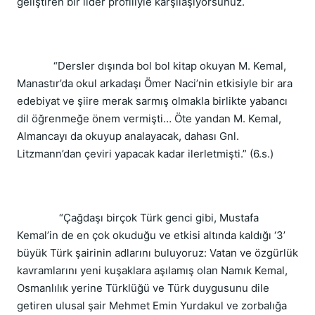
geliştiren bir lider profiliyle karşılaşıyorsunuz.
“Dersler dışında bol bol kitap okuyan M. Kemal,
Manastır’da okul arkadaşı Ömer Naci’nin etkisiyle bir ara
edebiyat ve şiire merak sarmış olmakla birlikte yabancı
dil öğrenmeğe önem vermişti… Öte yandan M. Kemal,
Almancayı da okuyup analayacak, dahası Gnl.
Litzmann’dan çeviri yapacak kadar ilerletmişti.” (6.s.)
“Çağdaşı birçok Türk genci gibi, Mustafa
Kemal’in de en çok okuduğu ve etkisi altında kaldığı ‘3’
büyük Türk şairinin adlarını buluyoruz: Vatan ve özgürlük
kavramlarını yeni kuşaklara aşılamış olan Namık Kemal,
Osmanlılık yerine Türklüğü ve Türk duygusunu dile
getiren ulusal şair Mehmet Emin Yurdakul ve zorbalığa