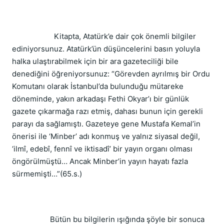
Kitapta, Atatürk’e dair çok önemli bilgiler
ediniyorsunuz. Atatürk’ün düşüncelerini basın yoluyla
halka ulaştırabilmek için bir ara gazeteciliği bile
denediğini öğreniyorsunuz: “Görevden ayrılmış bir Ordu
Komutanı olarak İstanbul’da bulunduğu mütareke
döneminde, yakın arkadaşı Fethi Okyar’ı bir günlük
gazete çıkarmağa razı etmiş, dahası bunun için gerekli
parayı da sağlamıştı. Gazeteye gene Mustafa Kemal’in
önerisi ile ‘Minber’ adı konmuş ve yalnız siyasal değil,
‘ilmî, edebî, fennî ve iktisadî’ bir yayın organı olması
öngörülmüştü… Ancak Minber’in yayın hayatı fazla
sürmemişti…”(65.s.)
Bütün bu bilgilerin ışığında şöyle bir sonuca