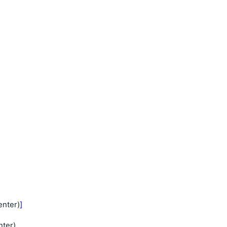
enter)
]
nter)