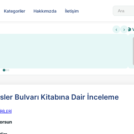
Kategoriler
Hakkımızda
İletişim
‹
›
🎬 
Sabahattin Ali Hazin Hayatı
▶
 sistemi getirildi
Sosyalist Oluşu
Sisler Bulvarı Kitabına Dair İnceleme
RİLERİ
yorsun