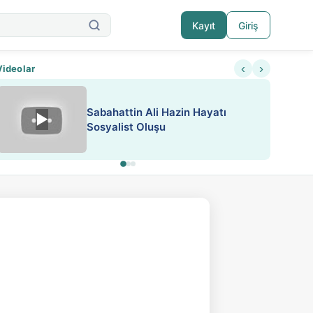
Kayıt
Giriş
‹
›
Videolar
ATEŞ YAKMAK KONU ÖZET J.
▶
ESA 'da Sen de Paylaş
LONDON