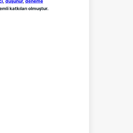
cı
,
düşünür
,
deneme
mli katkıları olmuştur.