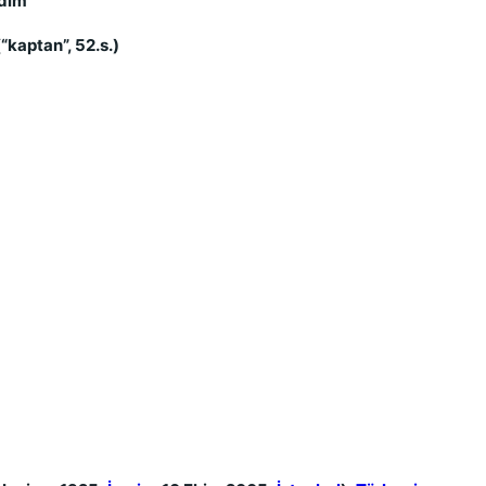
zdim
“kaptan”, 52.s.)