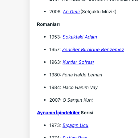
2006:
An Gelir
(Selçuklu Müzik)
Romanları
1953:
Sokaktaki Adam
1957:
Zenciler Birbirine Benzemez
1963:
Kurtlar Sofrası
1980:
Fena Halde Leman
1984:
Haco Hanım Vay
2007:
O Sarışın Kurt
Aynanın İçindekiler
Serisi
1973:
Bıçağın Ucu
1974:
Sırtlan Payı