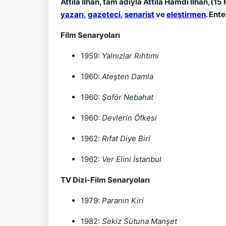
Attilâ İlhan, tam adıyla Attilâ Hamdi İlhan,(1
yazarı
,
gazeteci
,
senarist
ve
eleştirmen
. Ent
Film Senaryoları
1959:
Yalnızlar Rıhtımı
1960:
Ateşten Damla
1960:
Şoför Nebahat
1960:
Devlerin Öfkesi
1962:
Rıfat Diye Biri
1962:
Ver Elini İstanbul
TV Dizi-Film Senaryoları
1979:
Paranın Kiri
1982:
Sekiz Sütuna Manşet