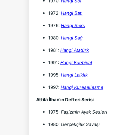
1970:
Hangi Sol
1972:
Hangi Batı
1976:
Hangi Seks
1980:
Hangi Sağ
1981:
Hangi Atatürk
1991:
Hangi Edebiyat
1995:
Hangi Laiklik
1997:
Hangi Küreselleşme
Attilâ İlhan'ın Defteri Serisi
1975:
Faşizmin Ayak Sesleri
1980:
Gerçekçilik Savaşı