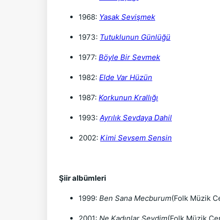
1968:
Yasak Sevişmek
1973:
Tutuklunun Günlüğü
1977:
Böyle Bir Sevmek
1982:
Elde Var Hüzün
1987:
Korkunun Krallığı
1993:
Ayrılık Sevdaya Dahil
2002:
Kimi Sevsem Sensin
Şiir albümleri
1999:
Ben Sana Mecburum
(Folk Müzik C
2001:
Ne Kadınlar Sevdim
(Folk Müzik Ce