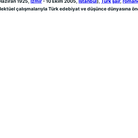
5 Haziran 1925,
İzmir
- 10 Ekim 2005,
İstanbul
),
Türk
şair
,
roman
elektüel çalışmalarıyla Türk edebiyat ve düşünce dünyasına öne