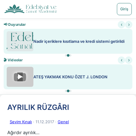
Giriş
‹
›
📢 Duyurular
Nadir içeriklere kısıtlama ve kredi sistemi getirildi
‹
›
🎬 Videolar
▶
ATEŞ YAKMAK KONU ÖZET J. LONDON
AYRILIK RÜZGÂRI
Sevim Kınalı
· 11.12.2017
·
Genel
Ağırdır ayrılık...