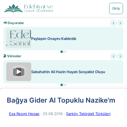
Giriş
‹
›
📢 Duyurular
Nadir içeriklere kısıtlama ve kredi sistemi getirildi
‹
›
🎬 Videolar
▶
ATEŞ YAKMAK KONU ÖZET J. LONDON
Bağya Gider Al Topuklu Nazike'm
Esa Resmi Hesap
· 25.09.2016
·
Şarköy Tekirdağ Türküleri