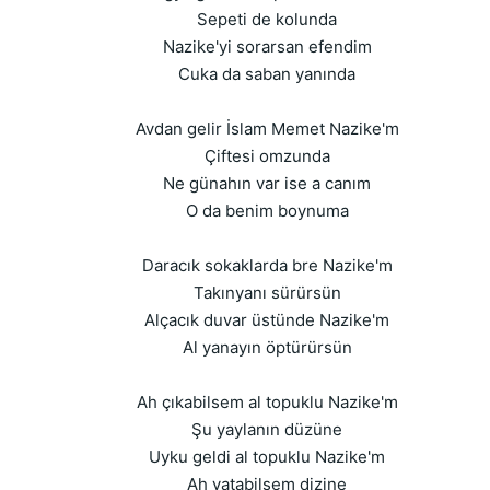
Sepeti de kolunda
Nazike'yi sorarsan efendim
Cuka da saban yanında
Avdan gelir İslam Memet Nazike'm
Çiftesi omzunda
Ne günahın var ise a canım
O da benim boynuma
Daracık sokaklarda bre Nazike'm
Takınyanı sürürsün
Alçacık duvar üstünde Nazike'm
Al yanayın öptürürsün
Ah çıkabilsem al topuklu Nazike'm
Şu yaylanın düzüne
Uyku geldi al topuklu Nazike'm
Ah yatabilsem dizine