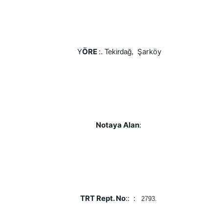
Y
ÖRE 
:
  Şarköy
. Tekirdağ,
Notaya Alan
: 
TRT Rept. No
::  :  
2793. 