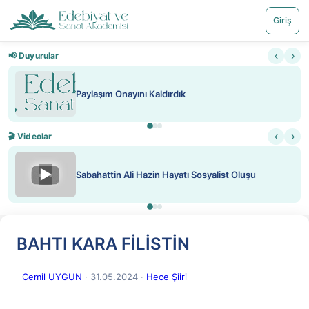
Giriş
‹
›
📢 Duyurular
Paylaşım Onayını Kaldırdık
‹
›
🎬 Videolar
▶
Sabahattin Ali Hazin Hayatı Sosyalist Oluşu
BAHTI KARA FİLİSTİN
Cemil UYGUN
· 31.05.2024
·
Hece Şiiri