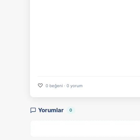
♡
0 beğeni · 0 yorum
Yorumlar
0