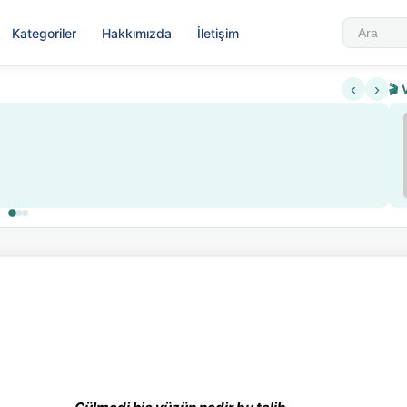
Kategoriler
Hakkımızda
İletişim
‹
›
🎬 
Sabahattin Ali Hazin Hay
▶
 içeriklere kısıtlama ve kredi sistemi getirildi
Sosyalist Oluşu