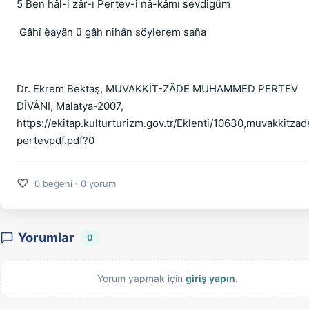
5 Ben hâl-i zâr-ı Pertev-i nâ-kâmı sevdigüm
Gâhî èayân ü gâh nihân söylerem saña
Dr. Ekrem Bektaş, MUVAKKİT-ZÂDE MUHAMMED PERTEV
DÎVÂNI, Malatya-2007,
https://ekitap.kulturturizm.gov.tr/Eklenti/10630,muvakkitzad
pertevpdf.pdf?0
♡
0 beğeni · 0 yorum
Yorumlar
0
Yorum yapmak için
giriş yapın
.