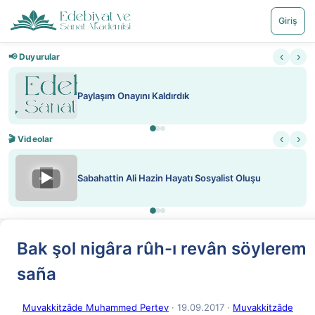
Giriş
‹
›
📢 Duyurular
Paylaşım Onayını Kaldırdık
‹
›
🎬 Videolar
▶
Sabahattin Ali Hazin Hayatı Sosyalist Oluşu
Bak şol nigâra rûh-ı revân söylerem
saña
Muvakkitzâde Muhammed Pertev
· 19.09.2017
·
Muvakkitzâde