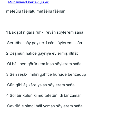
Muhammed Pertev Şiirleri
mefèûlü fâèilâtü mefâèîlü fâèilün
1 Bak şol nigâra rûh-ı revân söylerem saña
Ser tâbe-pây peyker-i cân söylerem saña
2 Çeşmüñ hafîce gayriye eylermiş iltifât
Ol hâli ben görürsem inan söylerem saña
3 Sen reşk-i mihri gâhîce hurşîde beñzedüp
Gün gibi âşikâre yalan söylerem saña
4 Şol bir kuluñ ki mültefetüñ idi bir zamân
Cevrüñle şimdi hâli yaman söylerem saña