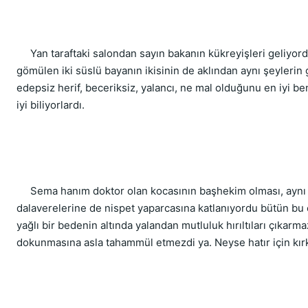
     Yan taraftaki salondan sayın bakanın kükreyişleri geliyordu
gömülen iki süslü bayanın ikisinin de aklından aynı şeylerin 
edepsiz herif, beceriksiz, yalancı, ne mal olduğunu en iyi ben b
iyi biliyorlardı.
     Sema hanım doktor olan kocasının başhekim olması, aynı
dalaverelerine de nispet yaparcasına katlanıyordu bütün bu ezi
yağlı bir bedenin altında yalandan mutluluk hırıltıları çıkarmaz
dokunmasına asla tahammül etmezdi ya. Neyse hatır için kırk 