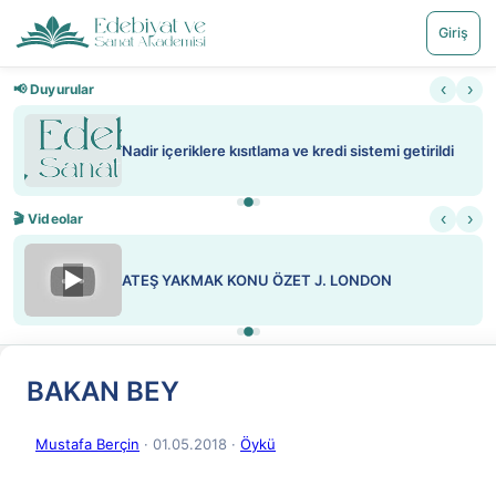
Giriş
‹
›
📢 Duyurular
Nadir içeriklere kısıtlama ve kredi sistemi getirildi
‹
›
🎬 Videolar
▶
ATEŞ YAKMAK KONU ÖZET J. LONDON
BAKAN BEY
Mustafa Berçin
· 01.05.2018
·
Öykü