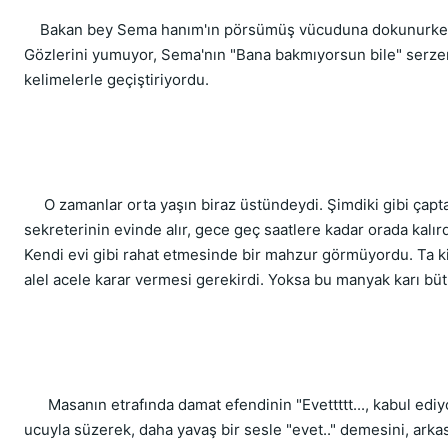
    Bakan bey Sema hanım'ın pörsümüş vücuduna dokunurken b
Gözlerini yumuyor, Sema'nın "Bana bakmıyorsun bile" serzeni
kelimelerle geçiştiriyordu.
     O zamanlar orta yaşın biraz üstündeydi. Şimdiki gibi çapta
sekreterinin evinde alır, gece geç saatlere kadar orada kalırdı
Kendi evi gibi rahat etmesinde bir mahzur görmüyordu. Ta ki
alel acele karar vermesi gerekirdi. Yoksa bu manyak karı bütü
      Masanın etrafında damat efendinin "Evettttt..., kabul edi
ucuyla süzerek, daha yavaş bir sesle "evet.." demesini, arkası