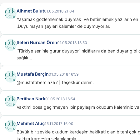
Alhmet Bulut
01.05.2018 21:04
Yaşamak gözlemlemek duymak  ve betimlemek yazıların en büyü
.Duyulmayan şeyleri kalemler de duymuyorlar.
Seferi Nurcan Ören
01.05.2018 18:50
“Türkiye seninle gurur duyuyor” nidâlarını da ben duyar gibi 
sağlık...
Mustafa Berçin
01.05.2018 16:59
@mustafabercin757 | teşekkür derim.
Periihan Narlı
01.05.2018 16:54
Vaktimi boşa geçirmeyen  bir paylaşım okudum kaleminiz var
Mehmet Aluç
15.11.2017 16:00
Büyük bir zevkle okudum kardeşim,hakikati olan biteni çok gü
kaldım kardeşim,selamlarımla.