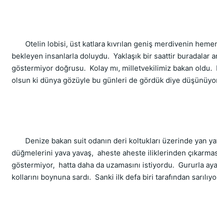
       Otelin lobisi, üst katlara kıvrılan geniş merdivenin hem
bekleyen insanlarla doluydu.  Yaklaşık bir saattir buradalar
göstermiyor doğrusu.  Kolay mı, milletvekilimiz bakan oldu.  B
olsun ki dünya gözüyle bu günleri de gördük diye düşünüyor
       Denize bakan suit odanın deri koltukları üzerinde yan
düğmelerini yava yavaş,  aheste aheste iliklerinden çıkarmasını
göstermiyor,  hatta daha da uzamasını istiyordu.  Gururla aya
kollarını boynuna sardı.  Sanki ilk defa biri tarafından sarılı