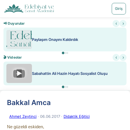
Giriş
‹
›
📢 Duyurular
Nadir içeriklere kısıtlama ve kredi sistemi getirildi
‹
›
🎬 Videolar
▶
ATEŞ YAKMAK KONU ÖZET J. LONDON
Bakkal Amca
Ahmet Zeytinci
· 06.06.2017
·
Didaktik Eğitici
Ne güzeldi eskiden,