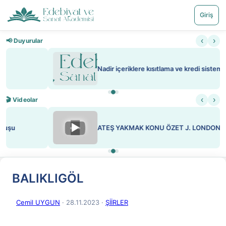
Giriş
‹
›
📢 Duyurular
Nadir içeriklere kısıtlama ve kredi sistemi getirildi
‹
›
🎬 Videolar
▶
ATEŞ YAKMAK KONU ÖZET J. LONDON
BALIKLIGÖL
Cemil UYGUN
· 28.11.2023
·
ŞİİRLER