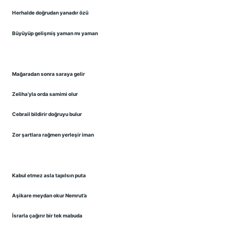
Herhalde doğrudan yanadır özü
Büyüyüp gelişmiş yaman mı yaman
Mağaradan sonra saraya gelir
Zeliha’yla orda samimi olur
Cebrail bildirir doğruyu bulur
Zor şartlara rağmen yerleşir iman
Kabul etmez asla tapılsın puta
Aşikare meydan okur Nemrut’a
İsrarla çağırır bir tek mabuda