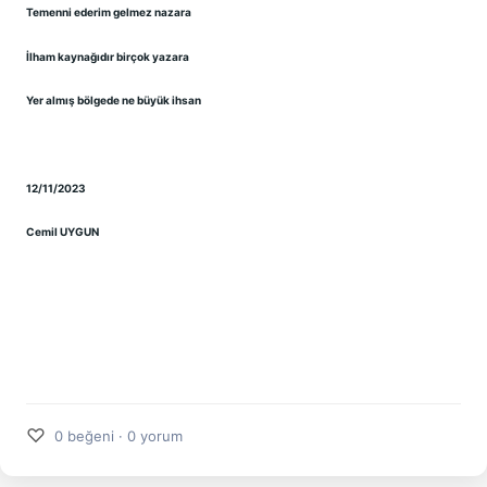
Temenni ederim gelmez nazara
İlham kaynağıdır birçok yazara
Yer almış bölgede ne büyük ihsan
12/11/2023
Cemil UYGUN
♡
0 beğeni · 0 yorum