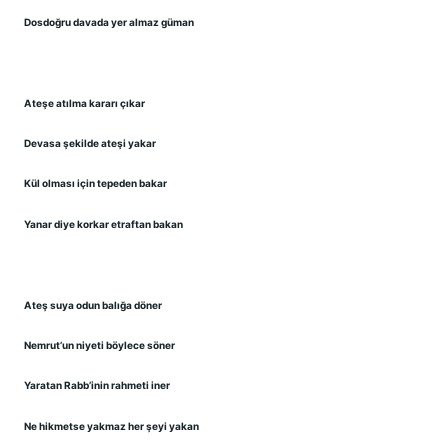
Dosdoğru davada yer almaz güman
Ateşe atılma kararı çıkar
Devasa şekilde ateşi yakar
Kül olması için tepeden bakar
Yanar diye korkar etraftan bakan
Ateş suya odun balığa döner
Nemrut’un niyeti böylece söner
Yaratan Rabb’inin rahmeti iner
Ne hikmetse yakmaz her şeyi yakan