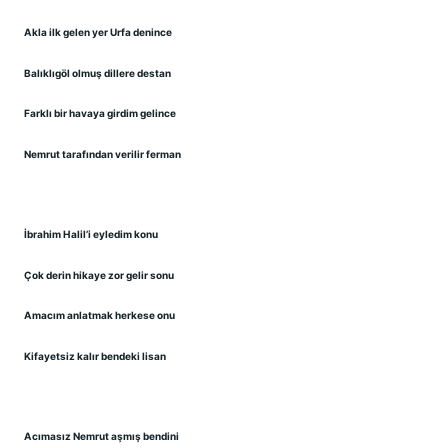
Akla ilk gelen yer Urfa denince
Balıklıgöl olmuş dillere destan
Farklı bir havaya girdim gelince
Nemrut tarafından verilir ferman
İbrahim Halil’i eyledim konu
Çok derin hikaye zor gelir sonu
Amacım anlatmak herkese onu
Kifayetsiz kalır bendeki lisan
Acımasız Nemrut aşmış bendini