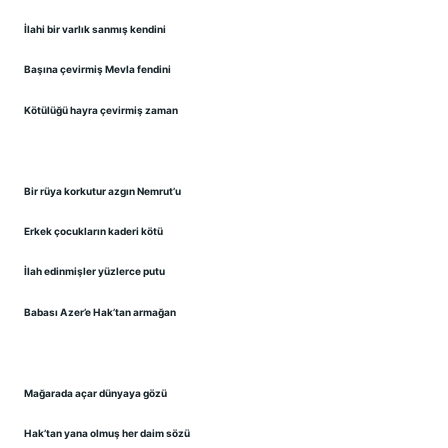
İlahi bir varlık sanmış kendini
Başına çevirmiş Mevla fendini
Kötülüğü hayra çevirmiş zaman
Bir rüya korkutur azgın Nemrut’u
Erkek çocukların kaderi kötü
İlah edinmişler yüzlerce putu
Babası Azer’e Hak’tan armağan
Mağarada açar dünyaya gözü
Hak’tan yana olmuş her daim sözü