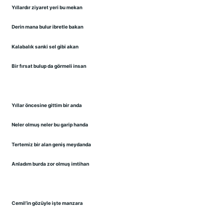
Yıllardır ziyaret yeri bu mekan
Derin mana bulur ibretle bakan
Kalabalık sanki sel gibi akan
Bir fırsat bulup da görmeli insan
Yıllar öncesine gittim bir anda
Neler olmuş neler bu garip handa
Tertemiz bir alan geniş meydanda
Anladım burda zor olmuş imtihan
Cemil’in gözüyle işte manzara