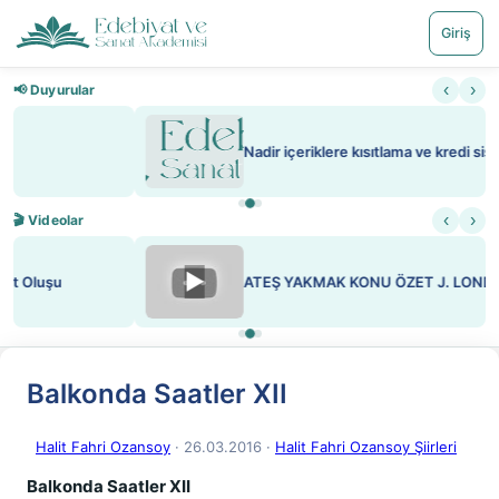
Giriş
‹
›
📢 Duyurular
Nadir içeriklere kısıtlama ve kredi sistemi getirildi
‹
›
🎬 Videolar
▶
ATEŞ YAKMAK KONU ÖZET J. LONDON
Balkonda Saatler XII
Halit Fahri Ozansoy
· 26.03.2016
·
Halit Fahri Ozansoy Şiirleri
Balkonda Saatler XII