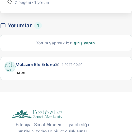
♡
2 beğeni · 1 yorum
Yorumlar
1
Yorum yapmak için
giriş yapın
.
Mülazım Efe Ertunç
30.11.2017 09:19
naber
Edebiyat Sanat Akademisi, yaratıcılığın
sınırlarını zorlayan bir yolculuk sunar.