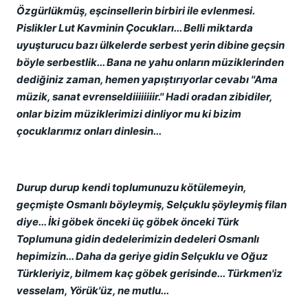
Özgürlükmüş, eşcinsellerin birbiri ile evlenmesi.
Pislikler Lut Kavminin Çocukları... Belli miktarda
uyuşturucu bazı ülkelerde serbest yerin dibine geçsin
böyle serbestlik... Bana ne yahu onların müziklerinden
dediğiniz zaman, hemen yapıştırıyorlar cevabı ''Ama
müzik, sanat evrenseldiiiiiiiir.'' Hadi oradan zibidiler,
onlar bizim müziklerimizi dinliyor mu ki bizim
çocuklarımız onları dinlesin...
Durup durup kendi toplumunuzu kötülemeyin,
geçmişte Osmanlı böyleymiş, Selçuklu şöyleymiş filan
diye... İki göbek önceki üç göbek önceki Türk
Toplumuna gidin dedelerimizin dedeleri Osmanlı
hepimizin... Daha da geriye gidin Selçuklu ve Oğuz
Türkleriyiz, bilmem kaç göbek gerisinde... Türkmen'iz
vesselam, Yörük'üz, ne mutlu...