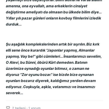
amenna, ona eyvallah, ama erkeklerin cinsiyet
değiştirme ameliyatı da olmasın bu ülkede bilim diye...
Yıllar yılı pazar günleri onların kovboy filmlerini izledik
durduk...
Şu aşağılık komplekslerinden artık bir sıyrılın. Biz kırk
elli sene önce kurardık ''Japonlar yapmış, Almanlar
yapmış. Vay be!'' gibi cümleleri... İnsanlarımızı sevelim,
O Alevi, bu Sünni, öbürü Kürt demeden. Batının
üzerimize oynadığı oyunlar bitmez, o zaman ne
diyoruz ''Zor oyunu bozar.'' ise bizde bize oynanan
oyunları bozarız diyerek, kaldığımız yerden devam
ediyoruz. Coşkuyla, aşkla, vatanımızı ve insanımızı
severek...
♡
2 beğeni · 1 yorum