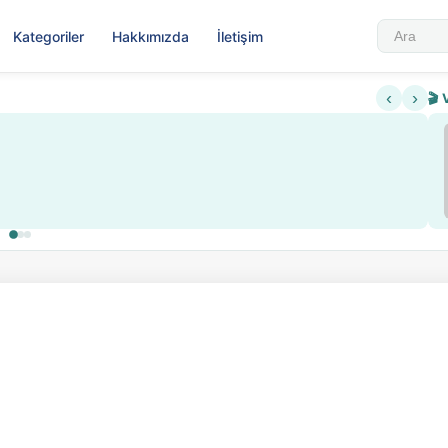
Kategoriler
Hakkımızda
İletişim
‹
›
🎬 
Sabahattin Ali Hazin Hayatı
▶
 sistemi getirildi
Sosyalist Oluşu