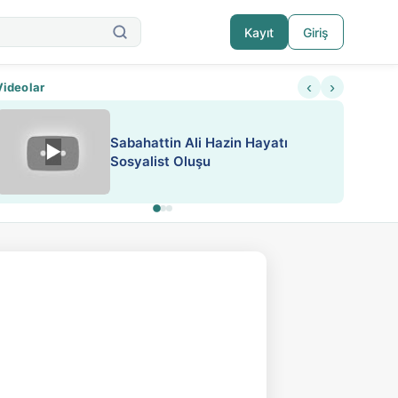
Kayıt
Giriş
‹
›
Videolar
ATEŞ YAKMAK KONU ÖZET J.
▶
ESA 'da Sen de Paylaş
LONDON