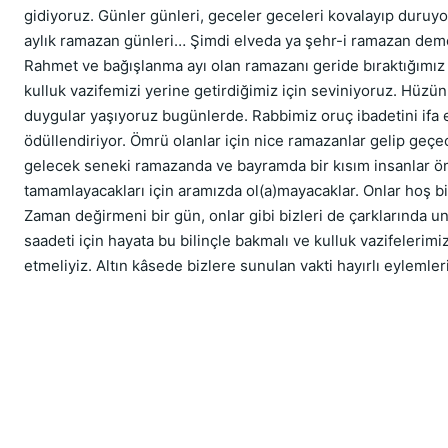
gidiyoruz. Günler günleri, geceler geceleri kovalayıp duruyor
aylık ramazan günleri… Şimdi elveda ya şehr-i ramazan dem
Rahmet ve bağışlanma ayı olan ramazanı geride bıraktığımız i
kulluk vazifemizi yerine getirdiğimiz için seviniyoruz. Hüzünl
duygular yaşıyoruz bugünlerde. Rabbimiz oruç ibadetini ifa et
ödüllendiriyor. Ömrü olanlar için nice ramazanlar gelip geçec
gelecek seneki ramazanda ve bayramda bir kısım insanlar ö
tamamlayacakları için aramızda ol(a)mayacaklar. Onlar hoş bi
Zaman değirmeni bir gün, onlar gibi bizleri de çarklarında un 
saadeti için hayata bu bilinçle bakmalı ve kulluk vazifelerim
etmeliyiz. Altın kâsede bizlere sunulan vakti hayırlı eyleml