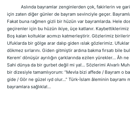
            Aslında bayramlar zenginlerden çok, fakirlerin ve gar
için zaten diğer günler de bayram sevinciyle geçer. Bayramlar
Fakat buna rağmen gizli bir hüzün var bayramlarda. Hele dos
geçirenler için bu hüzün ikiye, üçe katlanır. Kaybettiklerimi
Boş kalan koltuklar acımızı katmerleştirir. Gözlerimiz birileri
Ufuklarda bir gölge arar dalıp giden ıslak gözlerimiz. Ufuklar
dökmez sırlarını. Giden gitmiştir ardına bakma fırsatı bile b
Kerem’ dönüşür ayrılığın çarklarında ezilen yürekler… Âh ne
Sahi dünya da bir gurbet değil mi ya!... Sözlerimi Alvarlı Muh
bir dizesiyle tamamlıyorum: “Mevla bizi affede / Bayram o ba
gide / Gör ne güzel ıyd olur...” Türk-İslam âleminin bayramı 
bayramlara sağlıkla!...