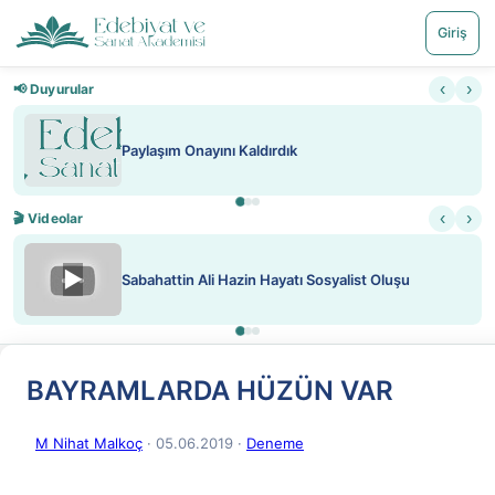
Giriş
‹
›
📢 Duyurular
Nadir içeriklere kısıtlama ve kredi sistemi getirildi
‹
›
🎬 Videolar
▶
ATEŞ YAKMAK KONU ÖZET J. LONDON
BAYRAMLARDA HÜZÜN VAR
M Nihat Malkoç
· 05.06.2019
·
Deneme