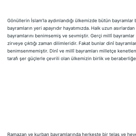
Gönüllerin İslam’la aydınlandığı ülkemizde bütün bayramlar bir
bayramların yeri apayrıdır hayatımızda. Halk uzun asırlardan
bayramlarını benimsemiş ve sevmiştir. Gerçi millî bayramlar d
zirveye çıktığı zaman dilimleridir. Fakat bunlar dinî bayramla
benimsenmemiştir. Dinî ve millî bayramları milletçe kenetlen
tarafı şer güçlerle çevrili olan ülkemizin birlik ve beraberliğ
Ramazan ve kurban bayramlarında herkeste bir telaş ve heye