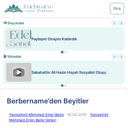
Giriş
‹
›
📢 Duyurular
Paylaşım Onayını Kaldırdık
‹
›
🎬 Videolar
▶
Sabahattin Ali Hazin Hayatı Sosyalist Oluşu
Berbername’den Beyitler
Yenişehirli Mehmed Emin Belig
· 16.04.2016
·
Yenişehirli
Mehmed Emin Belig Şiirleri