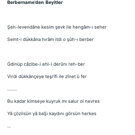
Berbername’den Beyitler
Şeh-levendâne kesim şevk ile hengâm-ı seher
Semt-i dükkâna hırâm itdi o şûh-ı berber
Ġdinüp câzibe-i ehl-i derûnı reh-ber
Virdi dükkânçeye teşrîfi ile zînet ü fer
……..
Bu kadar kimseye kuyruk mı salur ol nevres
Yâ çözilsün yâ baŞı kaydını görsün herkes
…