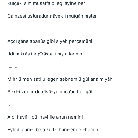
Külçe-i sîm musaffâ bilegi âyîne ber
Gamzesi usturadur nâvek-i müjgân nîşter
…..
Açdı şâne abanûs gibi siyeh perçemüni
İtdi mikrâs ile pîrâste-i bîş ü kemini
……….
Mihr ü meh satl u legen şebnem ü gül ana miyâh
Şekl-i zencîrde gîsû-yı müca’ad her gâh
..
Aldı havlî-i dü-havi ile anun nemini
Eyledi dâm-ı belâ zülf-i ham-ender-hamını