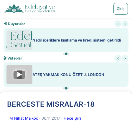
Giriş
‹
›
📢 Duyurular
Nadir içeriklere kısıtlama ve kredi sistemi getirildi
‹
›
🎬 Videolar
▶
ATEŞ YAKMAK KONU ÖZET J. LONDON
BERCESTE MISRALAR-18
M Nihat Malkoç
· 06.11.2017
·
Hece Şiiri