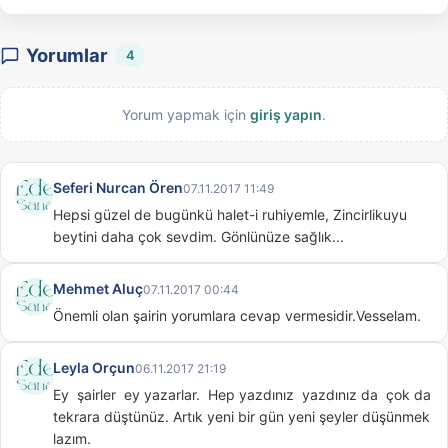
Yorumlar
4
Yorum yapmak için
giriş yapın
.
Seferi Nurcan Ören
07.11.2017 11:49
Hepsi güzel de bugünkü halet-i ruhiyemle, Zincirlikuyu 
beytini daha çok sevdim. Gönlünüze sağlık...
Mehmet Aluç
07.11.2017 00:44
Önemli olan şairin yorumlara cevap vermesidir.Vesselam.
Leyla Orçun
06.11.2017 21:19
Ey  şairler  ey yazarlar.  Hep yazdınız  yazdınız da  çok da 
tekrara düştünüz. Artık yeni bir gün yeni şeyler düşünmek 
lazım.