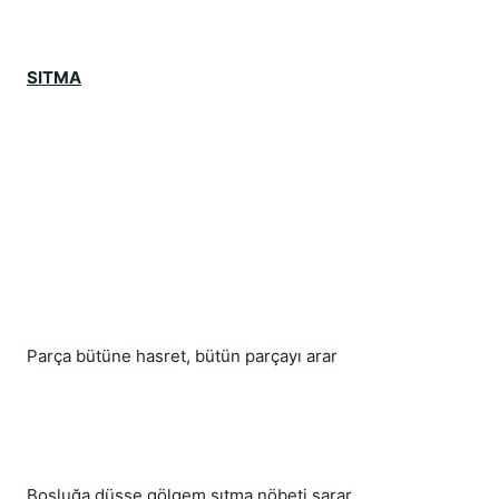
SITMA
Parça bütüne hasret, bütün parçayı arar
Boşluğa düşse gölgem sıtma nöbeti sarar