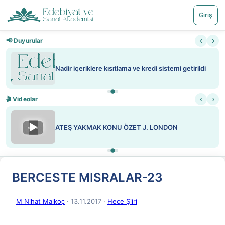
Giriş
‹
›
📢 Duyurular
Nadir içeriklere kısıtlama ve kredi sistemi getirildi
‹
›
🎬 Videolar
▶
ATEŞ YAKMAK KONU ÖZET J. LONDON
BERCESTE MISRALAR-23
M Nihat Malkoç
· 13.11.2017
·
Hece Şiiri