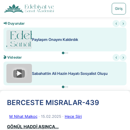
Giriş
‹
›
📢 Duyurular
Paylaşım Onayını Kaldırdık
‹
›
🎬 Videolar
▶
Sabahattin Ali Hazin Hayatı Sosyalist Oluşu
BERCESTE MISRALAR-439
M Nihat Malkoç
· 15.02.2025
·
Hece Şiiri
GÖNÜL HADDİ AŞINCA...