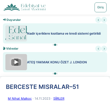
Giriş
‹
›
📢 Duyurular
Nadir içeriklere kısıtlama ve kredi sistemi getirildi
‹
›
🎬 Videolar
▶
ATEŞ YAKMAK KONU ÖZET J. LONDON
BERCESTE MISRALAR–51
M Nihat Malkoç
· 14.11.2023
·
ŞİİRLER