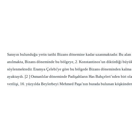
Sarayın bulunduğu yerin tarihi Bizans dönemine kadar uzanmaktadır. Bu alan 
anılmakta, Bizans döneminde bu bölgeye, 2. Konstantinos’un diktirdiği büyük h
söylenmektedir. Eramya Çelebi'ye göre bu bölgede Bizans döneminden kalma bi
ayaktaydı. [2 ] Osmanlılar döneminde Padişahların Has Bahçeleri’nden biri olar
verilişi, 16. yüzyılda Beylerbeyi Mehmed Paşa’nın burada bulunan köşkünden