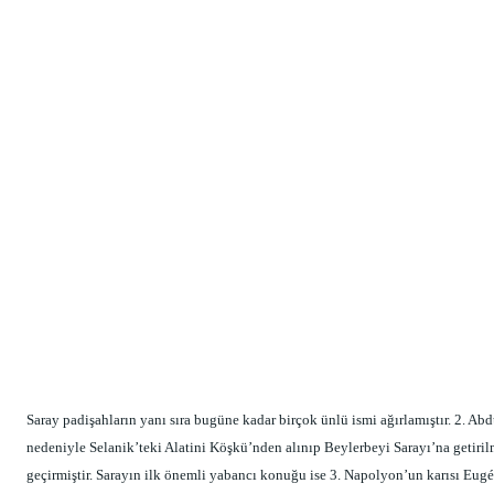
Saray padişahların yanı sıra bugüne kadar birçok ünlü ismi ağırlamıştır. 2. A
nedeniyle Selanik’teki Alatini Köşkü’nden alınıp Beylerbeyi Sarayı’na getirilm
geçirmiştir. Sarayın ilk önemli yabancı konuğu ise 3. Napolyon’un karısı Eugén