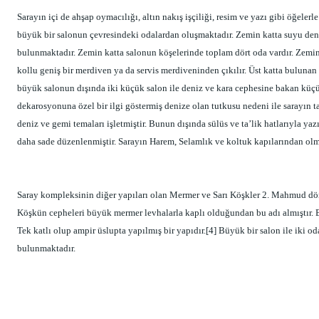
Sarayın içi de ahşap oymacılığı, altın nakış işçiliği, resim ve yazı gibi öğelerle
büyük bir salonun çevresindeki odalardan oluşmaktadır. Zemin katta suyu deni
bulunmaktadır. Zemin katta salonun köşelerinde toplam dört oda vardır. Zemin 
kollu geniş bir merdiven ya da servis merdiveninden çıkılır. Üst katta bulunan
büyük salonun dışında iki küçük salon ile deniz ve kara cephesine bakan küçük
dekarosyonuna özel bir ilgi göstermiş denize olan tutkusu nedeni ile sarayın ta
deniz ve gemi temaları işletmiştir. Bunun dışında sülüs ve ta’lik hatlarıyla y
daha sade düzenlenmiştir. Sarayın Harem, Selamlık ve koltuk kapılarından olma
Saray kompleksinin diğer yapıları olan Mermer ve Sarı Köşkler 2. Mahmud dön
Köşkün cepheleri büyük mermer levhalarla kaplı olduğundan bu adı almıştır. B
Tek katlı olup ampir üslupta yapılmış bir yapıdır.[4] Büyük bir salon ile iki 
bulunmaktadır.