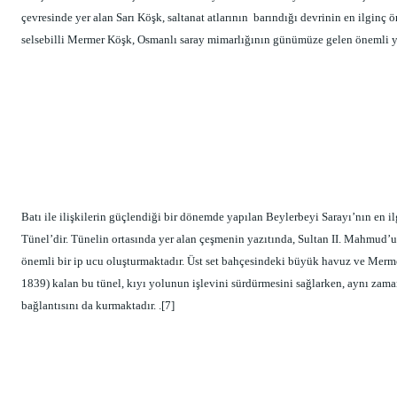
çevresinde yer alan Sarı Köşk, saltanat atlarının  barındığı devrinin en ilginç 
selsebilli Mermer Köşk, Osmanlı saray mimarlığının günümüze gelen önemli yap
Batı ile ilişkilerin güçlendiği bir dönemde yapılan Beylerbeyi Sarayı’nın en ilg
Tünel’dir. Tünelin ortasında yer alan çeşmenin yazıtında, Sultan II. Mahmud’u
önemli bir ip ucu oluşturmaktadır. Üst set bahçesindeki büyük havuz ve Me
1839) kalan bu tünel, kıyı yolunun işlevini sürdürmesini sağlarken, aynı zaman
bağlantısını da kurmaktadır. .[7] 