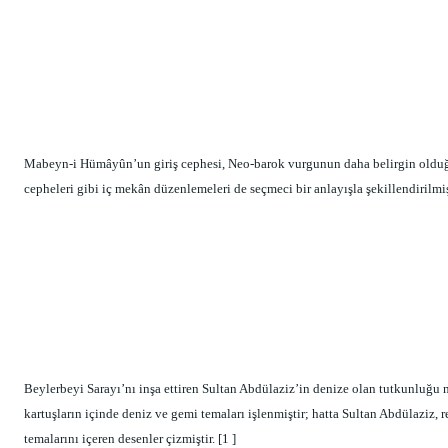
Mabeyn-i Hümâyûn’un giriş cephesi, Neo-barok vurgunun daha belirgin olduğu 
cepheleri gibi iç mekân düzenlemeleri de seçmeci bir anlayışla şekillendirilmiş
Beylerbeyi Sarayı’nı inşa ettiren Sultan Abdülaziz’in denize olan tutkunluğu n
kartuşların içinde deniz ve gemi temaları işlenmiştir; hatta Sultan Abdülaziz, r
temalarını içeren desenler çizmiştir. [1 ] 