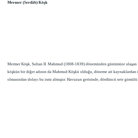
Mermer (Serdâb) Köşk
Mermer Köşk, Sultan II. Mahmud (1808-1839) döneminden günümüze ulaşan köş
köşkün bir diğer adının da Mahmud Köşkü olduğu, döneme ait kaynaklardan öğ
olmasından dolayı bu ismi almıştır. Havuzun gerisinde, dördüncü sete gömülü v