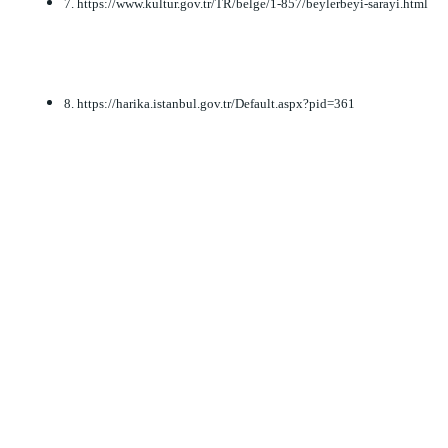
7. https://www.kultur.gov.tr/TR/belge/1-857/beylerbeyi-sarayi.html
8. https://harika.istanbul.gov.tr/Default.aspx?pid=361     