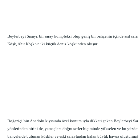
Beylerbeyi Sarayı, bir saray kompleksi olup geniş bir bahçenin içinde asıl saray
Köşk, Ahır Köşk ve iki küçük deniz köşkünden oluşur.
Boğaziçi’nin Anadolu kıyısında özel konumuyla dikkati çeken Beylerbeyi Sar
yönlerinden birini de, yamaçlara doğru setler biçiminde yükselen ve bu yüzden 
bahçelerde bulunan köşkler ve eski saraylardan kalan büyük havuz oluşturmak