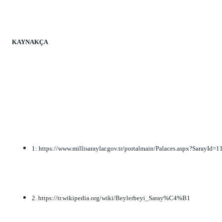
KAYNAKÇA
1: https://www.millisaraylar.gov.tr/portalmain/Palaces.aspx?SarayId=1
2. https://tr.wikipedia.org/wiki/Beylerbeyi_Saray%C4%B1