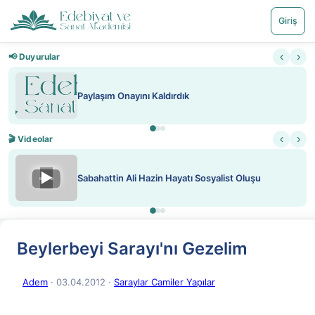
Giriş
‹
›
📢 Duyurular
Paylaşım Onayını Kaldırdık
‹
›
🎬 Videolar
▶
Sabahattin Ali Hazin Hayatı Sosyalist Oluşu
Beylerbeyi Sarayı'nı Gezelim
Adem
· 03.04.2012
·
Saraylar Camiler Yapılar