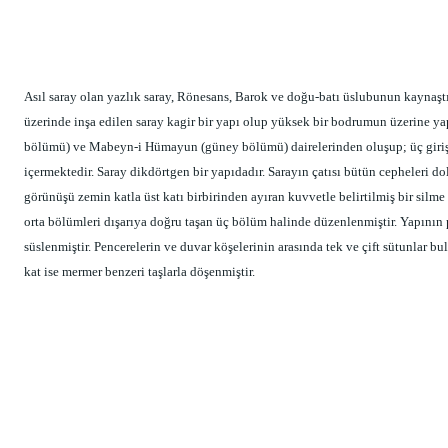
Asıl saray olan yazlık saray, Rönesans, Barok ve doğu-batı üslubunun kaynaştır
üzerinde inşa edilen saray kagir bir yapı olup yüksek bir bodrumun üzerine yapı
bölümü) ve Mabeyn-i Hümayun (güney bölümü) dairelerinden oluşup; üç giriş,
içermektedir. Saray dikdörtgen bir yapıdadır. Sarayın çatısı bütün cepheleri dol
görünüşü zemin katla üst katı birbirinden ayıran kuvvetle belirtilmiş bir silme 
orta bölümleri dışarıya doğru taşan üç bölüm halinde düzenlenmiştir. Yapının 
süslenmiştir. Pencerelerin ve duvar köşelerinin arasında tek ve çift sütunlar b
kat ise mermer benzeri taşlarla döşenmiştir.