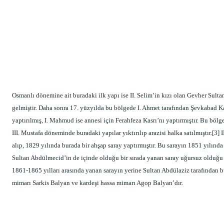
Osmanlı dönemine ait buradaki ilk yapı ise II. Selim’in kızı olan Gevher Sulta
gelmiştir. Daha sonra 17. yüzyılda bu bölgede I. Ahmet tarafından Şevkabad Kas
yaptırılmış, I. Mahmud ise annesi için Ferahfeza Kasrı’nı yaptırmıştır. Bu bölge
III. Mustafa döneminde buradaki yapılar yıktırılıp arazisi halka satılmıştır.[3] I
alıp, 1829 yılında burada bir ahşap saray yaptırmıştır. Bu sarayın 1851 yılında
Sultan Abdülmecid’in de içinde olduğu bir sırada yanan saray uğursuz olduğu d
1861-1865 yılları arasında yanan sarayın yerine Sultan Abdülaziz tarafından b
mimarı Sarkis Balyan ve kardeşi hassa mimarı Agop Balyan’dır.