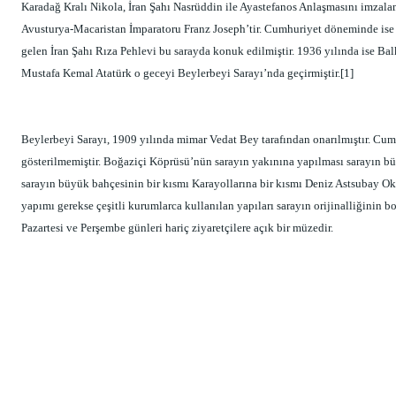
Karadağ Kralı Nikola, İran Şahı Nasrüddin ile Ayastefanos Anlaşmasını imzala
Avusturya-Macaristan İmparatoru Franz Joseph’tir. Cumhuriyet döneminde ise A
gelen İran Şahı Rıza Pehlevi bu sarayda konuk edilmiştir. 1936 yılında ise Ba
Mustafa Kemal Atatürk o geceyi Beylerbeyi Sarayı’nda geçirmiştir.[1]
Beylerbeyi Sarayı, 1909 yılında mimar Vedat Bey tarafından onarılmıştır. Cum
gösterilmemiştir. Boğaziçi Köprüsü’nün sarayın yakınına yapılması sarayın b
sarayın büyük bahçesinin bir kısmı Karayollarına bir kısmı Deniz Astsubay Ok
yapımı gerekse çeşitli kurumlarca kullanılan yapıları sarayın orijinalliğinin 
Pazartesi ve Perşembe günleri hariç ziyaretçilere açık bir müzedir.