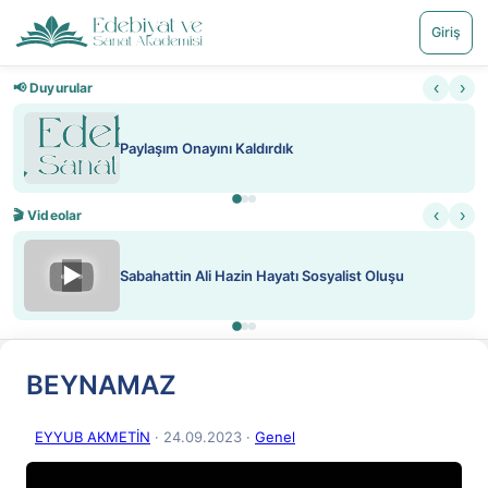
Giriş
‹
›
📢 Duyurular
Paylaşım Onayını Kaldırdık
‹
›
🎬 Videolar
▶
Sabahattin Ali Hazin Hayatı Sosyalist Oluşu
BEYNAMAZ
EYYUB AKMETİN
· 24.09.2023
·
Genel