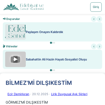
Giriş
‹
›
📢 Duyurular
Paylaşım Onayını Kaldırdık
‹
›
🎬 Videolar
▶
Sabahattin Ali Hazin Hayatı Sosyalist Oluşu
BİLMEZ'Mİ DILŞIKESTİM
Ecir Demirkıran
· 20.12.2025
·
Lirik Duygusal Aşk Şiirleri
GÖRMEZ'Mİ DILŞIKESTİM