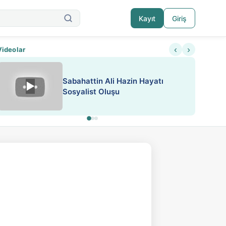
Kayıt
Giriş
‹
›
Videolar
ATEŞ YAKMAK KONU ÖZET J.
▶
ESA 'da Sen de Paylaş
LONDON