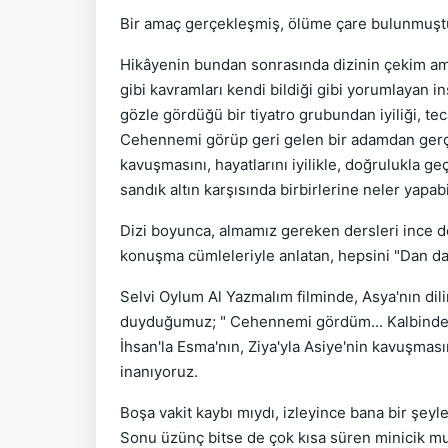
Bir amaç gerçekleşmiş, ölüme çare bulunmuştu
Hikâyenin bundan sonrasında dizinin çekim ama
gibi kavramları kendi bildiği gibi yorumlayan in
gözle gördüğü bir tiyatro grubundan iyiliği, 
Cehennemi görüp geri gelen bir adamdan gerç
kavuşmasını, hayatlarını iyilikle, doğrulukla ge
sandık altın karşısında birbirlerine neler yapa
Dizi boyunca, almamız gereken dersleri ince det
konuşma cümleleriyle anlatan, hepsini "Dan dan!
Selvi Oylum Al Yazmalım filminde, Asya'nın dil
duyduğumuz; " Cehennemi gördüm... Kalbinde aş
İhsan'la Esma'nın, Ziya'yla Asiye'nin kavuşmas
inanıyoruz.
Boşa vakit kaybı mıydı, izleyince bana bir şeyl
Sonu üzünç bitse de çok kısa süren minicik mut