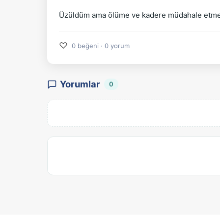
Üzüldüm ama ölüme ve kadere müdahale etmese
♡
0 beğeni · 0 yorum
Yorumlar
0