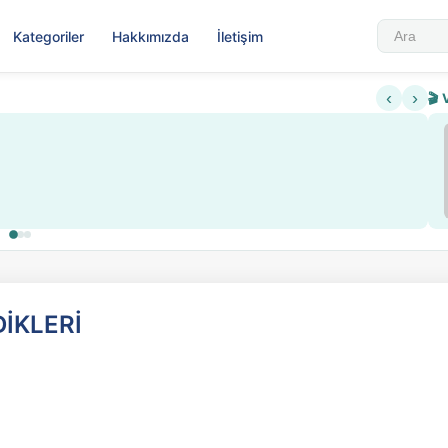
Kategoriler
Hakkımızda
İletişim
‹
›
🎬 
Sabahattin Ali Hazin Hayatı
▶
lama ve kredi sistemi getirildi
Sosyalist Oluşu
DİKLERİ