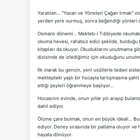
Yaratılan... "Yazan ve Yöneten Çağan Irmak" ol
yerden yere vurmuş, sonra beğendiği yönleri d
Osmanlı dönemi... Mekteb-i Tıbbiyede okumak he
okuma hevesi, rahatsız edici şekilde, bulduğu 
kitapları da okuyor. Okuduklarını unutmama gib
dizisinde de izlediğimiz için okuduğunu unutm
İlk olarak bu gencin, yeni usûllerle tedavi sist
mektepteki yaşlı bir hocayla tartışmasına şahit
ettiği şeyleri öğrenmeye başlıyor...
Hocasının evinde, onun yıllar yılı arayıp bulam
dahil ediyor.
Ölüme çare bulmak, onun en büyük ideali... Bun
ediyor. Deney sırasında bir patlama oluyor ve 
hayata dönüyor.