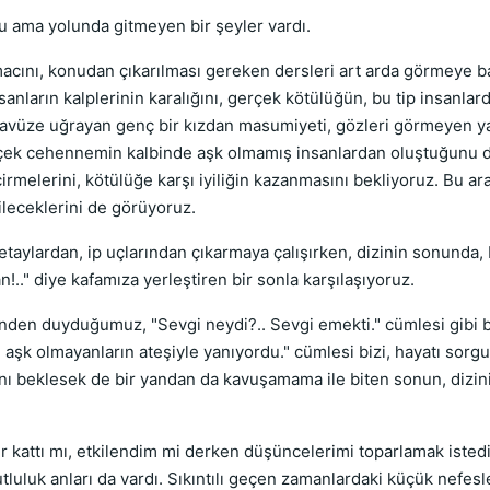
 ama yolunda gitmeyen bir şeyler vardı.
cını, konudan çıkarılması gereken dersleri art arda görmeye b
sanların kalplerinin karalığını, gerçek kötülüğün, bu tip insanlar
tecavüze uğrayan genç bir kızdan masumiyeti, gözleri görmeyen y
ek cehennemin kalbinde aşk olmamış insanlardan oluştuğunu du
çirmelerini, kötülüğe karşı iyiliğin kazanmasını bekliyoruz. Bu ara
bileceklerini de görüyoruz.
aylardan, ip uçlarından çıkarmaya çalışırken, dizinin sonunda, b
.." diye kafamıza yerleştiren bir sonla karşılaşıyoruz.
inden duyduğumuz, "Sevgi neydi?.. Sevgi emekti." cümlesi gibi b
k olmayanların ateşiyle yanıyordu." cümlesi bizi, hayatı sorg
ını beklesek de bir yandan da kavuşamama ile biten sonun, dizin
er kattı mı, etkilendim mi derken düşüncelerimi toparlamak isted
luluk anları da vardı. Sıkıntılı geçen zamanlardaki küçük nefesle