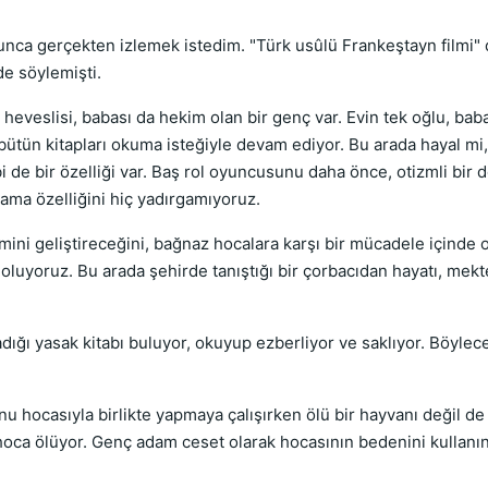
unca gerçekten izlemek istedim. "Türk usûlü Frankeştayn filmi" 
e söylemişti.
veslisi, babası da hekim olan bir genç var. Evin tek oğlu, bab
bütün kitapları okuma isteğiyle devam ediyor. Bu arada hayal mi
i de bir özelliği var. Baş rol oyuncusunu daha önce, otizmli bir 
ama özelliğini hiç yadırgamıyoruz.
emini geliştireceğini, bağnaz hocalara karşı bir mücadele içinde 
 oluyoruz. Bu arada şehirde tanıştığı bir çorbacıdan hayatı, mekt
adığı yasak kitabı buluyor, okuyup ezberliyor ve saklıyor. Böyle
u hocasıyla birlikte yapmaya çalışırken ölü bir hayvanı değil de 
hoca ölüyor. Genç adam ceset olarak hocasının bedenini kullanın