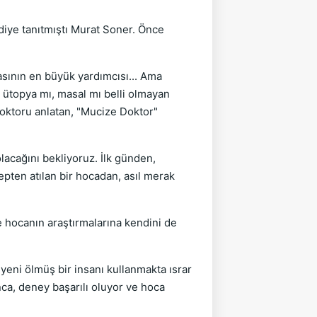
diye tanıtmıştı Murat Soner. Önce
asının en büyük yardımcısı... Ama
, ütopya mı, masal mı belli olmayan
doktoru anlatan, "Mucize Doktor"
olacağını bekliyoruz. İlk günden,
epten atılan bir hocadan, asıl merak
ce hocanın araştırmalarına kendini de
yeni ölmüş bir insanı kullanmakta ısrar
ca, deney başarılı oluyor ve hoca