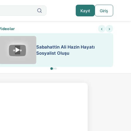
Kayıt
Giriş
‹
›
Videolar
ATEŞ YAKMAK KONU ÖZET J.
▶
ESA 'da Sen de Paylaş
LONDON