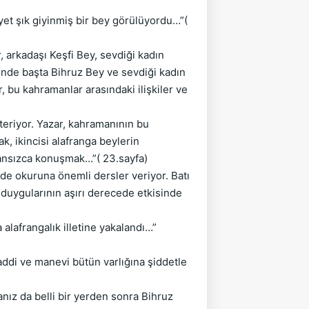
gayet şık giyinmiş bir bey görülüyordu…”(
arkadaşı Keşfi Bey, sevdiği kadın
inde başta Bihruz Bey ve sevdiği kadın
 bu kahramanlar arasındaki ilişkiler ve
eriyor. Yazar, kahramanının bu
k, ikincisi alafranga beylerin
ransızca konuşmak…”( 23.sayfa)
 okuruna önemli dersler veriyor. Batı
 duygularının aşırı derecede etkisinde
lafrangalık illetine yakalandı…”
ddi ve manevi bütün varlığına şiddetle
ız da belli bir yerden sonra Bihruz