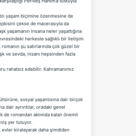
karşılaştığı Periveş Hanım’a tutkuyla
atılı yaşam biçimine özenmesine de
tepkisini çekse de macerasıyla da
r aşk yaşamanın insana neler yaşattığına
vresindeki herkesle sağlıklı bir iletişim
romanın şu satırlarında çok güzel bir
 aşk ve sevda, insanı hepsinden fazla
u rahatsız edebilir. Kahramanımız
türüne, sosyal yaşantısına dair birçok
a dair ayrıntılar, oradaki genel
ilik de romandan aklımda kalan önemli
niş yer tutuyor.
r, evler kiralayarak daha şimdiden