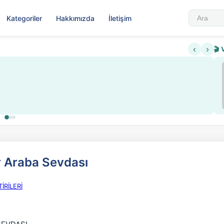
Kategoriler
Hakkımızda
İletişim
‹
›
🎬 
Sabahattin Ali Hazin Hayatı
▶
 sistemi getirildi
Sosyalist Oluşu
 Araba Sevdası
İRİLERİ