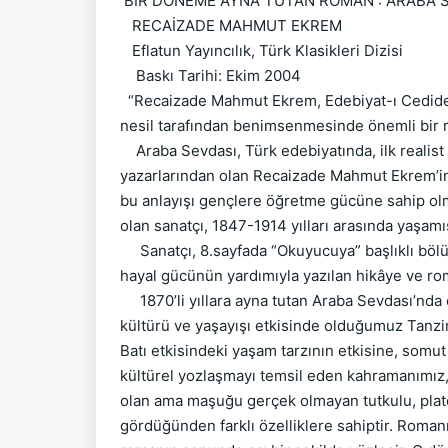
BİR DÖNEME AYNA TUTAN ROMAN : ARABA 
RECAİZADE MAHMUT EKREM
Eflatun Yayıncılık, Türk Klasikleri Dizisi
Baskı Tarihi: Ekim 2004
“Recaizade Mahmut Ekrem, Edebiyat-ı Cedide( S
nesil tarafından benimsenmesinde önemli bir rol
Araba Sevdası, Türk edebiyatında, ilk realist
yazarlarından olan Recaizade Mahmut Ekrem’in as
bu anlayışı gençlere öğretme gücüne sahip olmas
olan sanatçı, 1847-1914 yılları arasında yaşamış
Sanatçı, 8.sayfada “Okuyucuya” başlıklı bölüm
hayal gücünün yardımıyla yazılan hikâye ve roma
1870’li yıllara ayna tutan Araba Sevdası’nda o
kültürü ve yaşayışı etkisinde olduğumuz Tanzim
Batı etkisindeki yaşam tarzının etkisine, somut
kültürel yozlaşmayı temsil eden kahramanımız, b
olan ama maşuğu gerçek olmayan tutkulu, platon
gördüğünden farklı özelliklere sahiptir. Roma