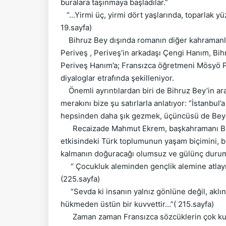
buralara taşınmaya başladılar.”
“…Yirmi üç, yirmi dört yaşlarında, toparlak yüzl
19.sayfa)
Bihruz Bey dışında romanın diğer kahramanları
Periveş , Periveş’in arkadaşı Çengi Hanım, Bi
Periveş Hanım’a; Fransızca öğretmeni Mösyö Piy
diyaloglar etrafında şekilleniyor.
Önemli ayrıntılardan biri de Bihruz Bey’in a
merakını bize şu satırlarla anlatıyor: “İstanbul
hepsinden daha şık gezmek, üçüncüsü de Beyoğl
Recaizade Mahmut Ekrem, başkahramanı Bihruz
etkisindeki Türk toplumunun yaşam biçimini, bi
kalmanın doğuracağı olumsuz ve gülünç durum
“ Çocukluk aleminden gençlik alemine atlayıve
(225.sayfa)
“Sevda ki insanın yalnız gönlüne değil, aklın
hükmeden üstün bir kuvvettir…”( 215.sayfa)
Zaman zaman Fransızca sözcüklerin çok kullan