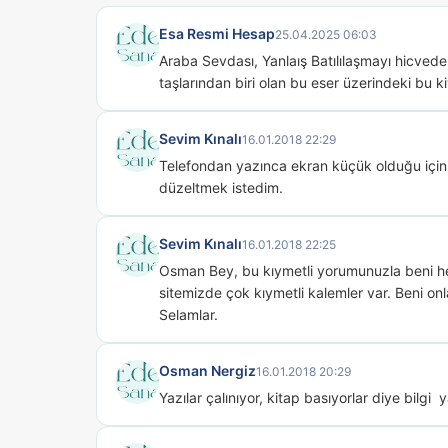
Esa Resmi Hesap
25.04.2025 06:03
Araba Sevdası, Yanlaış Batılılaşmayı hicveden
taşlarından biri olan bu eser üzerindeki bu 
Sevim Kınalı
16.01.2018 22:29
Telefondan yazınca ekran küçük olduğu için y
düzeltmek istedim.
Sevim Kınalı
16.01.2018 22:25
Osman Bey, bu kıymetli yorumunuzla beni he
sitemizde çok kıymetli kalemler var. Beni onl
Selamlar.
Osman Nergiz
16.01.2018 20:29
Yazılar çalınıyor, kitap basıyorlar diye bilgi  y