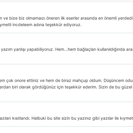
 ve bize biz olmamaızı öneren ilk eserler arasında en önemli yerdedir.
kiymetli incdeleem adına teşekkür ediyoruz. 
azım yanlışı yapabiliyoruz. Hem...hem bağlaçları kullanıldığında ara
m çok onore ettiniz ve hem de biraz mahçup oldum. Düşüncem odur k
ardan biri olarak gördüğünüz için teşekkür ederim. Sizin de bu güzel ba
azıları kısıtlandı. Halbuki bu site sizin bu yazınız gibi yazılar ile kıymetl