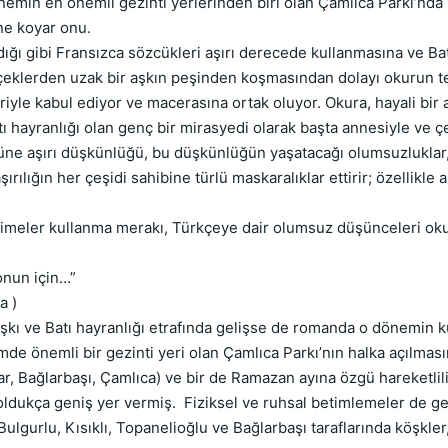
nemin en önemli gezinti yerlerinden biri olan Çamlıca Parkı’nda 
ne koyar onu.
ğı gibi Fransızca sözcükleri aşırı derecede kullanmasına ve B
gerçeklerden uzak bir aşkın peşinden koşmasından dolayı okurun 
leriyle kabul ediyor ve macerasına ortak oluyor. Okura, hayali bi
atı hayranlığı olan genç bir mirasyedi olarak başta annesiyle ve çe
üne aşırı düşkünlüğü, bu düşkünlüğün yaşatacağı olumsuzluklar, 
ırılığın her çeşidi sahibine türlü maskaralıklar ettirir; özellikle
eler kullanma merakı, Türkçeye dair olumsuz düşünceleri okur
nun için…”
a )
ı ve Batı hayranlığı etrafında gelişse de romanda o dönemin kül
emde önemli bir gezinti yeri olan Çamlıca Parkı’nın halka açılmasın
ar, Bağlarbaşı, Çamlıca) ve bir de Ramazan ayına özgü hareketl
e oldukça geniş yer vermiş. Fiziksel ve ruhsal betimlemeler de ge
Bulgurlu, Kısıklı, Topanelioğlu ve Bağlarbaşı taraflarında köşkle