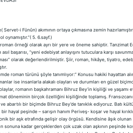
SEVDASI
ervet-i Fünûn) akımının ortaya çıkmasına zemin hazırlamıştır. 
 oynamıştır.”( 5. 6.sayf.)
 roman örneği olarak ayrı bir yere ve öneme sahiptir. Tanzimat 
ıl başarısı, “yeni edebiyat anlayışını tutuculara karşı savunması
ı” olarak değerlendirilmiştir. Şiir, roman, hikâye, tiyatro, edeb
tır.
de roman türünü şöyle tanımlıyor:” Konusu hakiki hayattan alın
nlar ise insanlarla alakalı olayları ve durumları en güzel biçimd
laylar, romanın başkahramanı Bihruz Bey’in kişiliği ve yaşamı et
at döneminin birçok özelliğini kişiliğinde toplamış. Fransızcanı
 ve abartılı bir biçimde Bihruz Bey’de tanıklık ediyoruz. Batı kü
ir hayal peşinde – sarışın hanım Periveş- koşar ve hayal kırıklık
ik bir aşk etrafında gelişir olay örgüsü. Kendisine âşık olunan
nın sonuna kadar gerçeklerden çok uzak olan aşkının peşinde ko