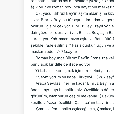
romanın sonunda acı bir şekilde yüzleşir. O dö
âşık olur ve roman boyunca hayatının merkezi
Okuyucu, Bihruz Bey’in aşkta aldanışına kızdı
kızar. Bihruz Bey, bu tür aşırılıklarından ve 
okurun ilgisini çekiyor. Bihruz Bey’i zayıf yön
dair güzel bir ders veriyor. Bihruz Bey, aşırı B
kuramıyor. Kahramanımızın aşka ve Batı kültür
şekilde ifade edilmiş: “ Fazla düşkünlüğün ve aş
maskara eder…”( 71.sayfa)
Roman boyunca Bihruz Bey’in Fransızca kelim
bunu açık bir dille de ifade ediyor:
“O kaba dili konuşmak içimden gelmiyor da o
“ Sevmiyorum şu kaba Türkçeyi…”( 282.sayf
Araba Sevdası, her ne kadar Bihruz Bey’in aşk
önemli ayrıntıyı bulabilirsiniz. Özellikle o dön
görünüm, İstanbul’un çeşitli mekanları ( Üsküd
kesitler. Yazar, özellikle Çamlıca’nın tasvirin
“ Çamlıca Parkı halka açılacağı için, Çamlıca, 