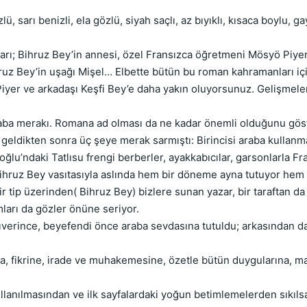
ü, sarı benizli, ela gözlü, siyah saçlı, az bıyıklı, kısaca boylu, 
; Bihruz Bey’in annesi, özel Fransızca öğretmeni Mösyö Piyer, 
hruz Bey’in uşağı Mişel… Elbette bütün bu roman kahramanları iç
er ve arkadaşı Keşfi Bey’e daha yakın oluyorsunuz. Gelişmeler,
raba merakı. Romana ad olması da ne kadar önemli olduğunu göst
’a geldikten sonra üç şeye merak sarmıştı: Birincisi araba kullanma
u’ndaki Tatlısu frengi berberler, ayakkabıcılar, garsonlarla F
 Bey vasıtasıyla aslında hem bir döneme ayna tutuyor hem de
r tip üzerinden( Bihruz Bey) bizlere sunan yazar, bir taraftan da
ları da gözler önüne seriyor.
rince, beyefendi önce araba sevdasına tutuldu; arkasından da a
a, fikrine, irade ve muhakemesine, özetle bütün duygularına, ma
ılmasından ve ilk sayfalardaki yoğun betimlemelerden sıkılsan