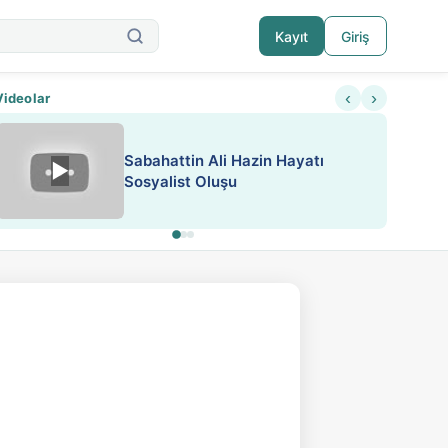
Kayıt
Giriş
‹
›
Videolar
ATEŞ YAKMAK KONU ÖZET J.
▶
ESA 'da Sen de Paylaş
LONDON