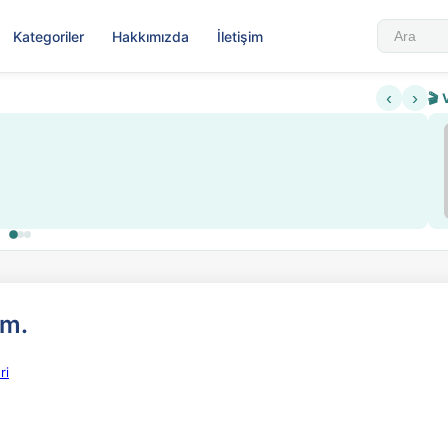
Kategoriler
Hakkımızda
İletişim
‹
›
🎬 
Sabahattin Ali Hazin Hayatı
▶
 sistemi getirildi
Sosyalist Oluşu
im.
ri