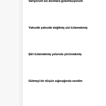
Varıyorum siz dostlara gülümsüyorum
Yalnızlık yalnızlık değilmiş sizi özlemekmiş
Şiiri özlemekmiş yolunda yürümekmiş
Gülmeyi bir düşün sığınağında sevdim