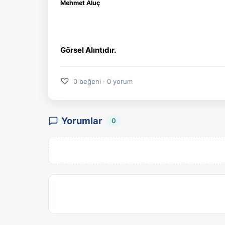
Mehmet Aluç
Görsel Alıntıdır.
♡
0 beğeni · 0 yorum
Yorumlar
0