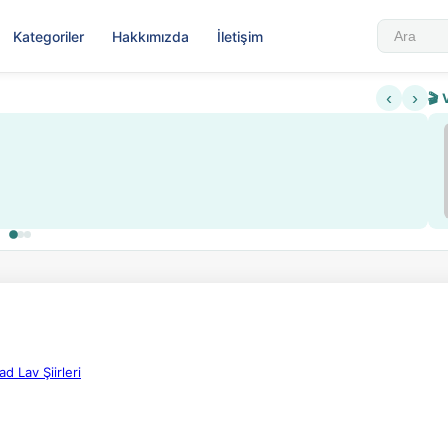
Kategoriler
Hakkımızda
İletişim
‹
›
🎬 
Sabahattin Ali
▶
Nadir içeriklere kısıtlama ve kredi sistemi getiri
Sosyalist Oluş
 Lav Şiirleri