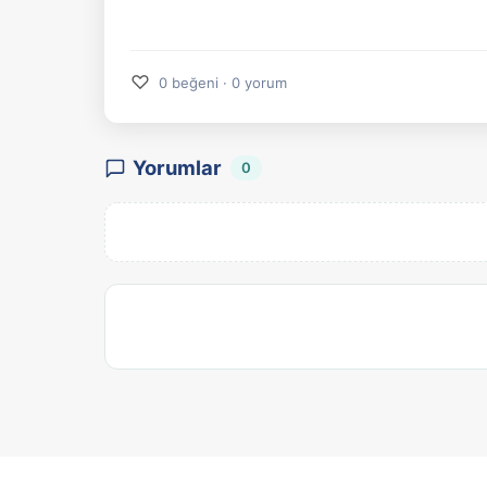
♡
0 beğeni · 0 yorum
Yorumlar
0