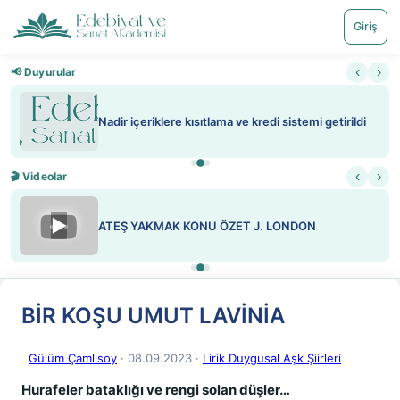
Giriş
‹
›
📢 Duyurular
Nadir içeriklere kısıtlama ve kredi sistemi getirildi
‹
›
🎬 Videolar
▶
ATEŞ YAKMAK KONU ÖZET J. LONDON
BİR KOŞU UMUT LAVİNİA
Gülüm Çamlısoy
· 08.09.2023
·
Lirik Duygusal Aşk Şiirleri
Hurafeler bataklığı ve rengi solan düşler…