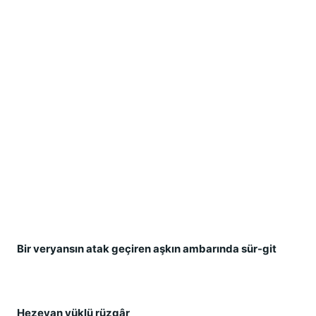
Bir veryansın atak geçiren aşkın ambarında sür-git
Hezeyan yüklü rüzgâr