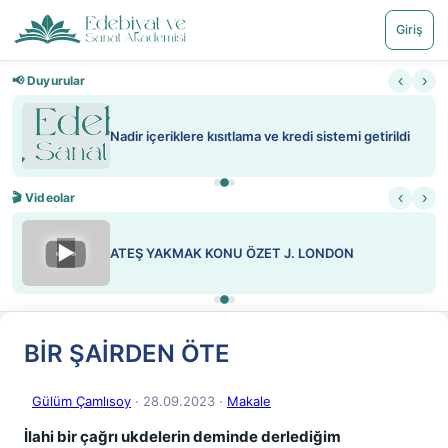
Giriş
‹
›
📢 Duyurular
Nadir içeriklere kısıtlama ve kredi sistemi getirildi
‹
›
🎬 Videolar
▶
ATEŞ YAKMAK KONU ÖZET J. LONDON
BİR ŞAİRDEN ÖTE
Gülüm Çamlısoy
· 28.09.2023
·
Makale
İlahi bir çağrı ukdelerin deminde derlediğim