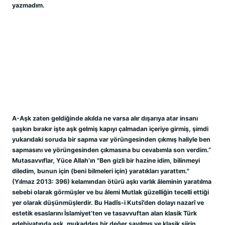
yazmadım.
A-Aşk zaten geldiğinde akılda ne varsa alır dışarıya atar insanı 
şaşkın bırakır işte aşk gelmiş kapıyı çalmadan içeriye girmiş, şimdi 
yukarıdaki soruda bir sapma var yörüngesinden çıkmış haliyle ben 
sapmasını ve yörüngesinden çıkmasına bu cevabımla son verdim.” 
Mutasavvıflar, Yüce Allah’ın "Ben gizli bir hazine idim, bilinmeyi 
diledim, bunun için (beni bilmeleri için) yaratıkları yarattım." 
(Yılmaz 2013: 396) kelamından ötürü aşkı varlık âleminin yaratılma 
sebebi olarak görmüşler ve bu âlemi Mutlak güzelliğin tecelli ettiği 
yer olarak düşünmüşlerdir. Bu Hadîs-i Kutsî’den dolayı nazarî ve 
estetik esaslarını İslamiyet’ten ve tasavvuftan alan klasik Türk 
edebiyatında aşk, mukaddes bir değer sayılmış ve klasik şiirin 