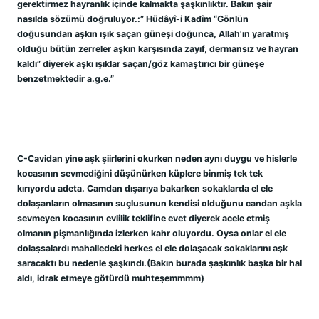
gerektirmez hayranlık içinde kalmakta şaşkınlıktır. Bakın şair 
nasılda sözümü doğruluyor.:” Hüdâyî-i Kadîm “Gönlün 
doğusundan aşkın ışık saçan güneşi doğunca, Allah'ın yaratmış 
olduğu bütün zerreler aşkın karşısında zayıf, dermansız ve hayran 
kaldı” diyerek aşkı ışıklar saçan/göz kamaştırıcı bir güneşe 
benzetmektedir a.g.e.”
C-Cavidan yine aşk şiirlerini okurken neden aynı duygu ve hislerle 
kocasının sevmediğini düşünürken küplere binmiş tek tek 
kırıyordu adeta. Camdan dışarıya bakarken sokaklarda el ele 
dolaşanların olmasının suçlusunun kendisi olduğunu candan aşkla 
sevmeyen kocasının evlilik teklifine evet diyerek acele etmiş 
olmanın pişmanlığında izlerken kahr oluyordu. Oysa onlar el ele 
dolaşsalardı mahalledeki herkes el ele dolaşacak sokaklarını aşk 
saracaktı bu nedenle şaşkındı.(Bakın burada şaşkınlık başka bir hal 
aldı, idrak etmeye götürdü muhteşemmmm)