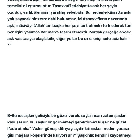
temelini oluşturmuştur. Tasavvufî edebiyatta aşk her şeyin 
özüdür, varlık âleminin yaratılış sebebidir. Bu nedenle kâinatta aşkı 
yok sayacak bir zerre dahi bulunmaz. Mutasavvıfların nazarında 
aşk, mâsivâyı (Allah'tan başka her şeyi terk etmek) terk ederek tüm 
benliğini yalnızca Rahman’a teslim etmektir. Mutlak gerçeğe ancak 
aşk vasıtasıyla ulaşılabilir, diğer yollar bu sırra erişmede aciz kalır. 
*”
B-Bence aşkın gelişiyle bir güzel vuruluşuyla insan zaten şaşkın 
kalır şaşırır, bu şaşkınlık görmemeyi gerektirmez ki şair ne güzel 
ifade etmiş:” “Aşkın güneşi dünyayı aydınlatmışken neden yarasa 
gibi mağara köşelerinde kalıyorsun?” Şaşkınlık kendini kaybetmeyi 