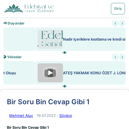
Giriş
‹
›
📢 Duyurular
Nadir içeriklere kısıtlama ve kredi sistemi getirildi
‹
›
🎬 Videolar
▶
ATEŞ YAKMAK KONU ÖZET J. LONDON
Bir Soru Bin Cevap Gibi 1
Mehmet Aluç
· 19.07.2022
·
Söyleşi
Bir Soru Bin Cevap Gibi 1